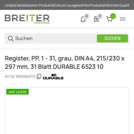
Unsere beliebtesten Produkte
Exklusiv ausgewählte Produkte
Höchste Qualität
0
0
0 neue Notifizierungen
0 Produkte in der List
SUCHEN
Register, PP, 1 - 31, grau, DIN A4, 215/230 x
297 mm, 31 Blatt DURABLE 6523 10
Art.Nr.:
896584010
AUF LAGER