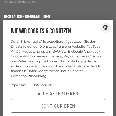
Versandinformationen
Gesetzliche Informationen
Datenschutz
Wie wir Cookies & Co nutzen
AGB
Durch Klicken auf „Alle akzeptieren“ gestatten Sie den
Sitemap
Einsatz folgender Dienste auf unserer Website: YouTube,
Impressum
Vimeo, ReCaptcha, uptain, SHOPVOTE, Google Analytics 4,
Google Ads Conversion Tracking, PayPal Express Checkout
Batteriegesetzhinweise
und Ratenzahlung. Sie können die Einstellung jederzeit
ändern (Fingerabdruck-Icon links unten). Weitere Details
finden Sie unter
Konfigurieren
und in unserer
Datenschutzerklärung
.
|
Impressum
Datenschutz
ALLE AKZEPTIEREN
KONFIGURIEREN
© BreiterONE GmbH
* Alle Preise zzgl. gesetzlicher USt., zzgl.
Versand
Powered by
JTL-Shop
|
TECHNIK JTL-Shop Template