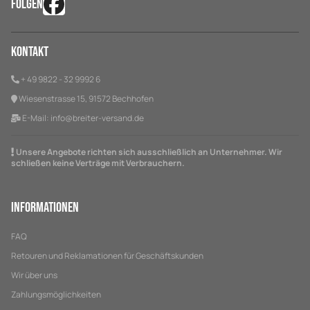
FOLGEN
Kontakt
+ 49 9822 - 32 9992 6
Wiesenstrasse 15, 91572 Bechhofen
E-Mail:
info@breiter-versand.de
Unsere Angebote richten sich ausschließlich an Unternehmer. Wir
schließen keine Verträge mit Verbrauchern.
Informationen
FAQ
Retouren und Reklamationen für Geschäftskunden
Wir über uns
Zahlungsmöglichkeiten