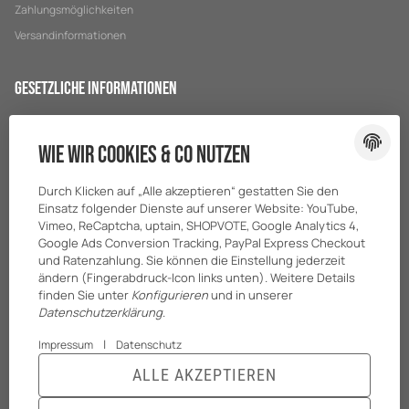
Zahlungsmöglichkeiten
Versandinformationen
Gesetzliche Informationen
Datenschutz
Wie wir Cookies & Co nutzen
AGB
Sitemap
Durch Klicken auf „Alle akzeptieren“ gestatten Sie den
Impressum
Einsatz folgender Dienste auf unserer Website: YouTube,
Vimeo, ReCaptcha, uptain, SHOPVOTE, Google Analytics 4,
Batteriegesetzhinweise
Google Ads Conversion Tracking, PayPal Express Checkout
und Ratenzahlung. Sie können die Einstellung jederzeit
ändern (Fingerabdruck-Icon links unten). Weitere Details
finden Sie unter
Konfigurieren
und in unserer
Datenschutzerklärung
.
|
Impressum
Datenschutz
ALLE AKZEPTIEREN
© BreiterONE GmbH
* Alle Preise zzgl. gesetzlicher USt., zzgl.
Versand