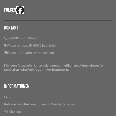
FOLGEN
Kontakt
+ 49 9822 - 32 9992 6
Wiesenstrasse 15, 91572 Bechhofen
E-Mail:
info@breiter-versand.de
Unsere Angebote richten sich ausschließlich an Unternehmer. Wir
schließen keine Verträge mit Verbrauchern.
Informationen
FAQ
Retouren und Reklamationen für Geschäftskunden
Wir über uns