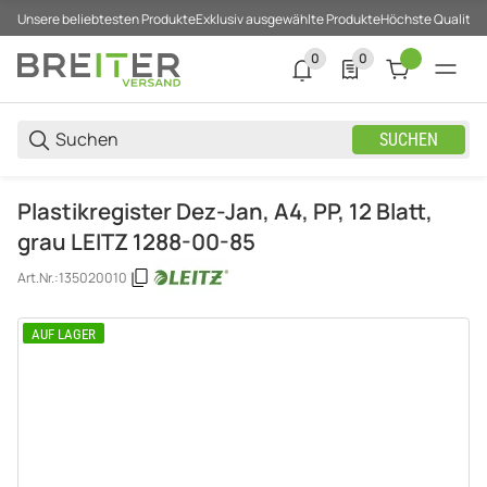
Unsere beliebtesten Produkte
Exklusiv ausgewählte Produkte
Höchste Qualität
0
0
0 neue Notifizierungen
0 Produkte in der List
SUCHEN
Plastikregister Dez-Jan, A4, PP, 12 Blatt,
grau LEITZ 1288-00-85
Art.Nr.:
135020010
AUF LAGER