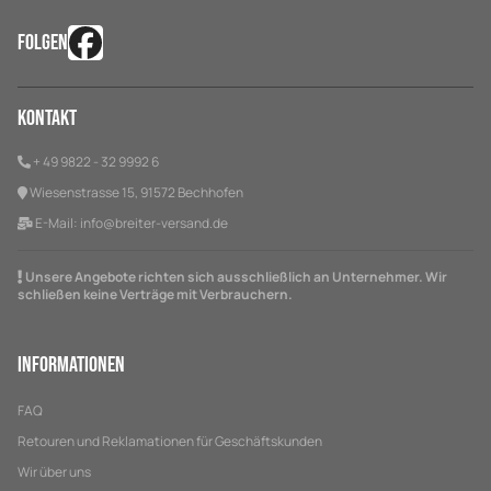
FOLGEN
Kontakt
+ 49 9822 - 32 9992 6
Wiesenstrasse 15, 91572 Bechhofen
E-Mail:
info@breiter-versand.de
Unsere Angebote richten sich ausschließlich an Unternehmer. Wir
schließen keine Verträge mit Verbrauchern.
Informationen
FAQ
Retouren und Reklamationen für Geschäftskunden
Wir über uns