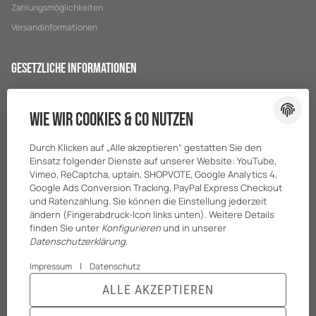
Zahlungsmöglichkeiten
Versandinformationen
Gesetzliche Informationen
Datenschutz
Wie wir Cookies & Co nutzen
AGB
Sitemap
Durch Klicken auf „Alle akzeptieren“ gestatten Sie den
Impressum
Einsatz folgender Dienste auf unserer Website: YouTube,
Vimeo, ReCaptcha, uptain, SHOPVOTE, Google Analytics 4,
Batteriegesetzhinweise
Google Ads Conversion Tracking, PayPal Express Checkout
und Ratenzahlung. Sie können die Einstellung jederzeit
ändern (Fingerabdruck-Icon links unten). Weitere Details
finden Sie unter
Konfigurieren
und in unserer
Datenschutzerklärung
.
|
Impressum
Datenschutz
ALLE AKZEPTIEREN
© BreiterONE GmbH
* Alle Preise zzgl. gesetzlicher USt., zzgl.
Versand