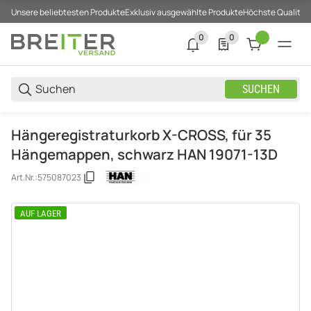
Unsere beliebtesten Produkte
Exklusiv ausgewählte Produkte
Höchste Qualität
0
0
0 neue Notifizierungen
0 Produkte in der List
SUCHEN
Hängeregistraturkorb X-CROSS, für 35
Hängemappen, schwarz HAN 19071-13D
Art.Nr.:
575087023
AUF LAGER