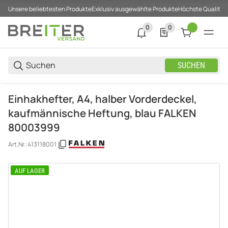
Unsere beliebtesten Produkte
Exklusiv ausgewählte Produkte
Höchste Qualität
0
0
0 neue Notifizierungen
0 Produkte in der List
SUCHEN
Einhakhefter, A4, halber Vorderdeckel,
kaufmännische Heftung, blau FALKEN
80003999
Art.Nr.:
413118001
AUF LAGER