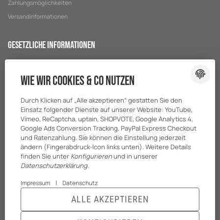
Zahlungsmöglichkeiten
Versandinformationen
Gesetzliche Informationen
Datenschutz
Wie wir Cookies & Co nutzen
AGB
Sitemap
Durch Klicken auf „Alle akzeptieren“ gestatten Sie den
Impressum
Einsatz folgender Dienste auf unserer Website: YouTube,
Vimeo, ReCaptcha, uptain, SHOPVOTE, Google Analytics 4,
Batteriegesetzhinweise
Google Ads Conversion Tracking, PayPal Express Checkout
und Ratenzahlung. Sie können die Einstellung jederzeit
ändern (Fingerabdruck-Icon links unten). Weitere Details
finden Sie unter
Konfigurieren
und in unserer
Datenschutzerklärung
.
|
Impressum
Datenschutz
ALLE AKZEPTIEREN
© BreiterONE GmbH
* Alle Preise zzgl. gesetzlicher USt., zzgl.
Versand