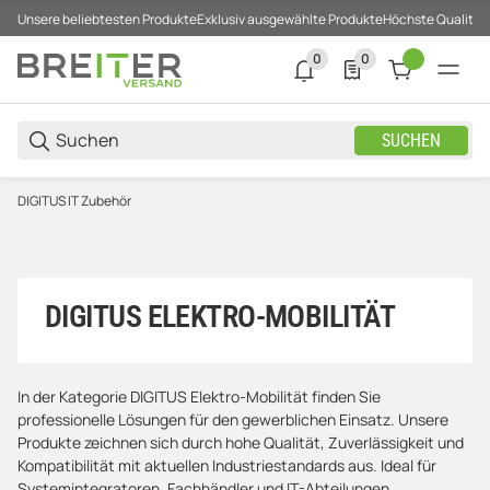
Unsere beliebtesten Produkte
Exklusiv ausgewählte Produkte
Höchste Qualität
0
0
0 neue Notifizierungen
0 Produkte in der List
SUCHEN
DIGITUS IT Zubehör
DIGITUS ELEKTRO-MOBILITÄT
In der Kategorie DIGITUS Elektro-Mobilität finden Sie
professionelle Lösungen für den gewerblichen Einsatz. Unsere
Produkte zeichnen sich durch hohe Qualität, Zuverlässigkeit und
Kompatibilität mit aktuellen Industriestandards aus. Ideal für
Systemintegratoren, Fachhändler und IT-Abteilungen.