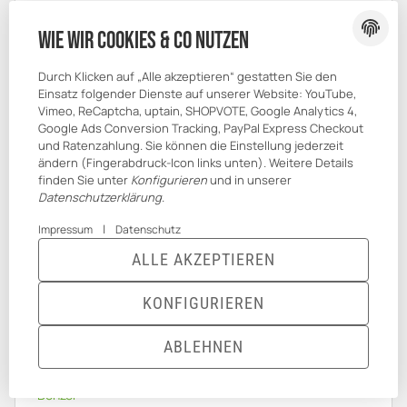
Bankers Box
Bantex
Wie wir Cookies & Co nutzen
BarUp
Durch Klicken auf „Alle akzeptieren“ gestatten Sie den
Basix
Einsatz folgender Dienste auf unserer Website: YouTube,
BBP
Vimeo, ReCaptcha, uptain, SHOPVOTE, Google Analytics 4,
Beaumont
Google Ads Conversion Tracking, PayPal Express Checkout
Bia
und Ratenzahlung. Sie können die Einstellung jederzeit
ändern (Fingerabdruck-Icon links unten). Weitere Details
BIC
finden Sie unter
Konfigurieren
und in unserer
Biella
Datenschutzerklärung
.
Big K
|
Impressum
Datenschutz
BIOTOP 3
ALLE AKZEPTIEREN
BIZSTIX
BLUE4EST
KONFIGURIEREN
Boldric
Bolero
ABLEHNEN
bolsius
ANMELDEN
MENÜ
WARENKORB
BONAMAT
Bonzer