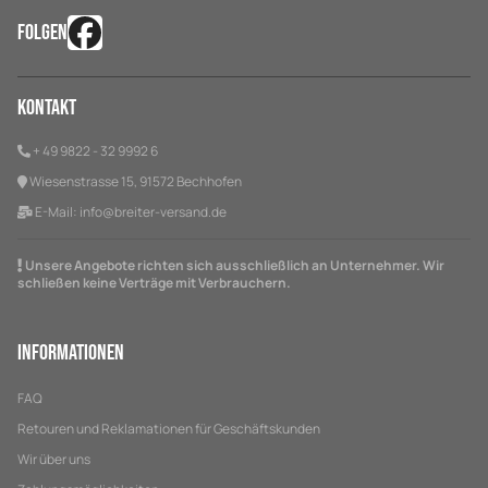
FOLGEN
Kontakt
+ 49 9822 - 32 9992 6
Wiesenstrasse 15, 91572 Bechhofen
E-Mail:
info@breiter-versand.de
Unsere Angebote richten sich ausschließlich an Unternehmer. Wir
schließen keine Verträge mit Verbrauchern.
Informationen
FAQ
Retouren und Reklamationen für Geschäftskunden
Wir über uns