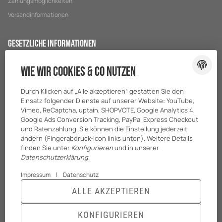
Zahlungsmöglichkeiten
Versandinformationen
Gesetzliche Informationen
Datenschutz
Wie wir Cookies & Co nutzen
AGB
Durch Klicken auf „Alle akzeptieren“ gestatten Sie den
Sitemap
Einsatz folgender Dienste auf unserer Website: YouTube,
Impressum
Vimeo, ReCaptcha, uptain, SHOPVOTE, Google Analytics 4,
Google Ads Conversion Tracking, PayPal Express Checkout
Batteriegesetzhinweise
und Ratenzahlung. Sie können die Einstellung jederzeit
ändern (Fingerabdruck-Icon links unten). Weitere Details
finden Sie unter
Konfigurieren
und in unserer
Datenschutzerklärung
.
|
Impressum
Datenschutz
ALLE AKZEPTIEREN
KONFIGURIEREN
© BreiterONE GmbH
* Alle Preise zzgl. gesetzlicher USt., zzgl.
Versand