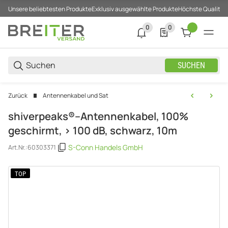
Unsere beliebtesten Produkte
Exklusiv ausgewählte Produkte
Höchste Qualität
0
0
0 neue Notifizierungen
0 Produkte in der List
SUCHEN
Zurück
Antennenkabel und Sat
shiverpeaks®--Antennenkabel, 100%
geschirmt, > 100 dB, schwarz, 10m
S-Conn Handels GmbH
Art.Nr.:
60303371
TOP