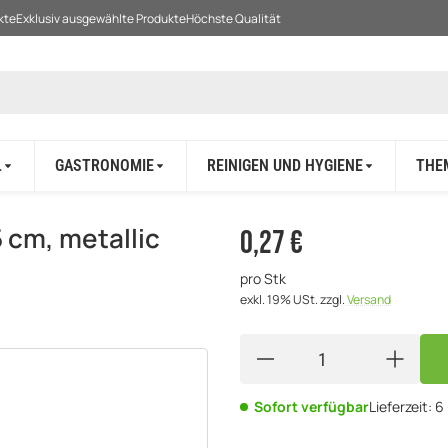
kte
Exklusiv ausgewählte Produkte
Höchste Qualität
L
GASTRONOMIE
REINIGEN UND HYGIENE
THE
5 cm, metallic
0,27 €
pro Stk
exkl. 19% USt.
zzgl.
Versand
Sofort verfügbar
Lieferzeit:
6