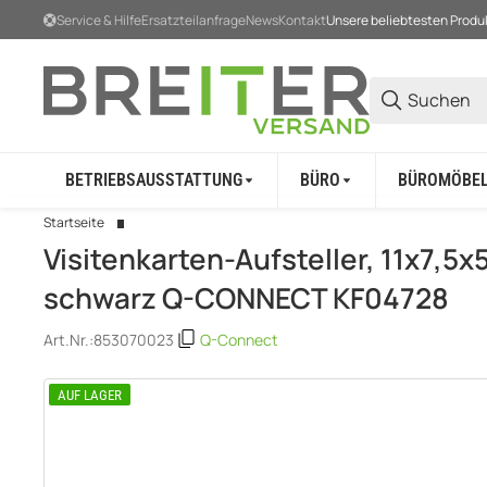
Service & Hilfe
Ersatzteilanfrage
News
Kontakt
Unsere beliebtesten Produ
BETRIEBSAUSSTATTUNG
BÜRO
BÜROMÖBE
Startseite
Visitenkarten-Aufsteller, 11x7,5x
schwarz Q-CONNECT KF04728
Art.Nr.:
853070023
Q-Connect
AUF LAGER