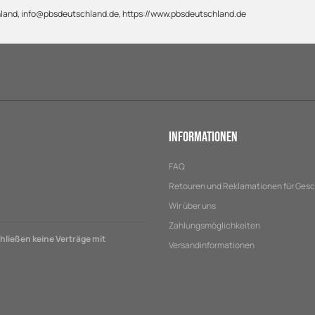
chland, info@pbsdeutschland.de, https://www.pbsdeutschland.de
Informationen
FAQ
Retouren und Reklamationen für Ges
Wir über uns
Zahlungsmöglichkeiten
ließen keine Verträge mit
Versandinformationen