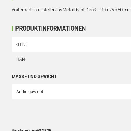
Visitenkartenaufsteller aus Metalldraht, Größe: 110 x 75 x 50 mm.
PRODUKTINFORMATIONEN
Produkteigenschaft
Wert
GTIN:
HAN:
MASSE UND GEWICHT
Artikelgewicht:
Hersteller gemäß GPSR