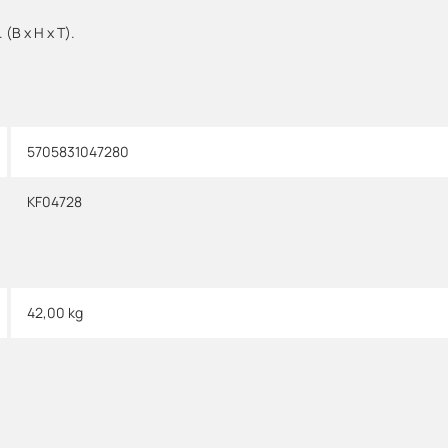
 (B x H x T).
5705831047280
KF04728
42,00
kg