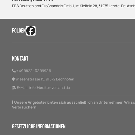
PBS Deutschland Großhandels GmbH, Im Kleifeld 28, 31275 Lehrte, Deuts
FOLGEN
Kontakt
+ 49 9822 - 32 9992 6
Wiesenstrasse 15, 91572 Bechhofen
E-Mail:
info@breiter-versand.de
Unsere Angebote richten sich ausschließlich an Unternehmer. Wir sch
Verbrauchern.
Gesetzliche Informationen