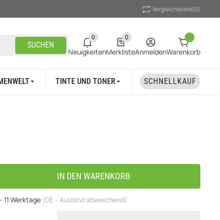
Vergleichsliste
(0)
0
0
0 neue Notifizierungen
0 Produkte in der Liste
SUCHEN
Neuigkeiten
Merkliste
Anmelden
Warenkorb
MENWELT
TINTE UND TONER
UNSER MARKEN
SCHNELLKAUF
IN DEN WARENKORB
 - 11 Werktage
(DE - Ausland abweichend)