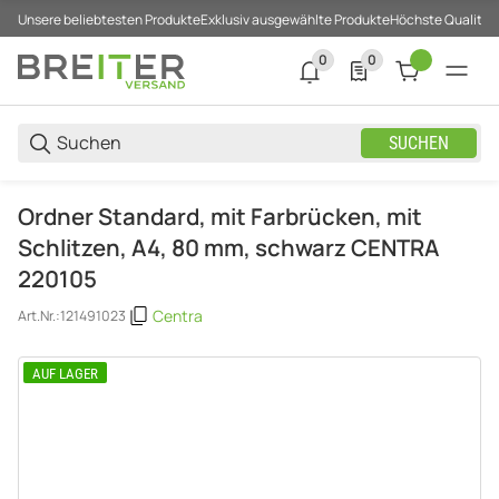
Unsere beliebtesten Produkte
Exklusiv ausgewählte Produkte
Höchste Qualität
0
0
0 neue Notifizierungen
0 Produkte in der List
SUCHEN
Ordner Standard, mit Farbrücken, mit
Schlitzen, A4, 80 mm, schwarz CENTRA
220105
Centra
Art.Nr.:
121491023
AUF LAGER