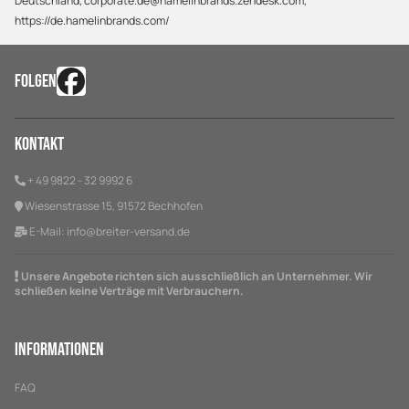
Deutschland, corporate.de@hamelinbrands.zendesk.com,
https://de.hamelinbrands.com/
FOLGEN
Kontakt
+ 49 9822 - 32 9992 6
Wiesenstrasse 15, 91572 Bechhofen
E-Mail:
info@breiter-versand.de
Unsere Angebote richten sich ausschließlich an Unternehmer. Wir
schließen keine Verträge mit Verbrauchern.
Informationen
FAQ