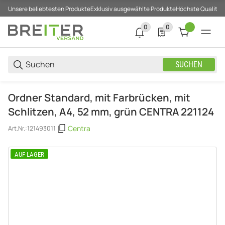
Unsere beliebtesten Produkte
Exklusiv ausgewählte Produkte
Höchste Qualität
0
0
0 neue Notifizierungen
0 Produkte in der List
SUCHEN
Ordner Standard, mit Farbrücken, mit
Schlitzen, A4, 52 mm, grün CENTRA 221124
Centra
Art.Nr.:
121493011
AUF LAGER