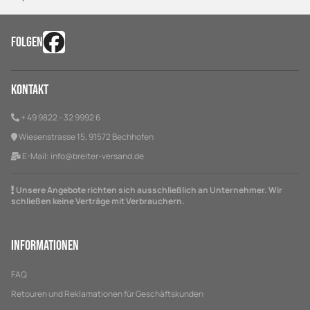
FOLGEN
Kontakt
+ 49 9822 - 32 9992 6
Wiesenstrasse 15, 91572 Bechhofen
E-Mail:
info@breiter-versand.de
Unsere Angebote richten sich ausschließlich an Unternehmer. Wir
schließen keine Verträge mit Verbrauchern.
Informationen
FAQ
Retouren und Reklamationen für Geschäftskunden