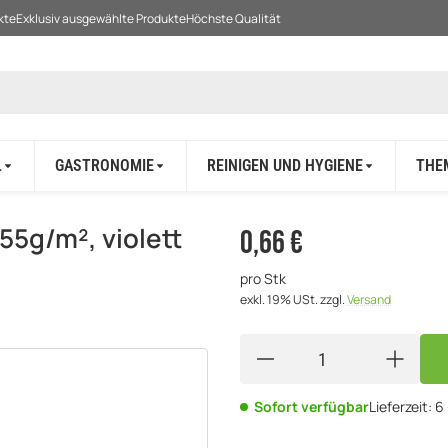
kte
Exklusiv ausgewählte Produkte
Höchste Qualität
L
GASTRONOMIE
REINIGEN UND HYGIENE
THE
55g/m², violett
0,66 €
pro Stk
exkl. 19% USt.
zzgl.
Versand
Sofort verfügbar
Lieferzeit:
6