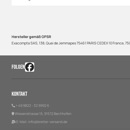
Hersteller gemäß GPSR
Exacompta SAS, 138, Quai de Jemmapes 75461 PARIS CEDEX 10 France, 75
FOLGEN
Kontakt
+ 49 9822 - 32 9992 6
Wiesenstrasse 15, 91572 Bechhofen
E-Mail:
info@breiter-versand.de