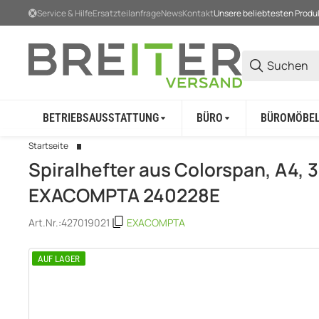
Service & Hilfe
Ersatzteilanfrage
News
Kontakt
Unsere beliebtesten Produ
BETRIEBSAUSSTATTUNG
BÜRO
BÜROMÖBE
Startseite
Spiralhefter aus Colorspan, A4, 3
EXACOMPTA 240228E
Art.Nr.:
427019021
EXACOMPTA
AUF LAGER