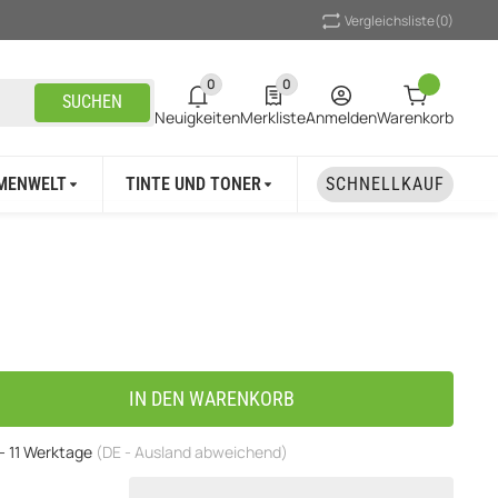
Vergleichsliste
(0)
0
0
0 neue Notifizierungen
0 Produkte in der Liste
SUCHEN
Neuigkeiten
Merkliste
Anmelden
Warenkorb
MENWELT
TINTE UND TONER
UNSER MARKEN
SCHNELLKAUF
IN DEN WARENKORB
 - 11 Werktage
(DE - Ausland abweichend)