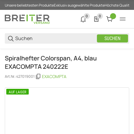
Unsere beliebtesten Produkte
Exklusiv ausgewählte Produkte
Höchste Qualität
0
0
0 neue Notifizierungen
0 Produkte in der List
SUCHEN
Spiralhefter Colorspan, A4, blau
EXACOMPTA 240222E
EXACOMPTA
Art.Nr.:
427019001
AUF LAGER