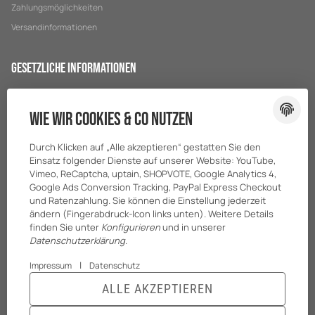
Zahlungsmöglichkeiten
Versandinformationen
Gesetzliche Informationen
Datenschutz
Wie wir Cookies & Co nutzen
AGB
Sitemap
Durch Klicken auf „Alle akzeptieren“ gestatten Sie den
Impressum
Einsatz folgender Dienste auf unserer Website: YouTube,
Vimeo, ReCaptcha, uptain, SHOPVOTE, Google Analytics 4,
Batteriegesetzhinweise
Google Ads Conversion Tracking, PayPal Express Checkout
und Ratenzahlung. Sie können die Einstellung jederzeit
ändern (Fingerabdruck-Icon links unten). Weitere Details
finden Sie unter
Konfigurieren
und in unserer
Datenschutzerklärung
.
|
Impressum
Datenschutz
ALLE AKZEPTIEREN
© BreiterONE GmbH
* Alle Preise zzgl. gesetzlicher USt., zzgl.
Versand