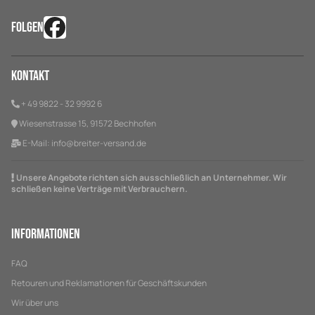
FOLGEN
Kontakt
+ 49 9822 - 32 9992 6
Wiesenstrasse 15, 91572 Bechhofen
E-Mail:
info@breiter-versand.de
Unsere Angebote richten sich ausschließlich an Unternehmer. Wir
schließen keine Verträge mit Verbrauchern.
Informationen
FAQ
Retouren und Reklamationen für Geschäftskunden
Wir über uns