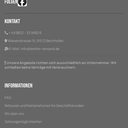
FOLGEN
Kontakt
+ 49 9822 - 32 9992 6
Wiesenstrasse 15, 91572 Bechhofen
E-Mail:
info@breiter-versand.de
Unsere Angebote richten sich ausschließlich an Unternehmer. Wir
schließen keine Verträge mit Verbrauchern.
Informationen
FAQ
Retouren und Reklamationen für Geschäftskunden
Wir über uns
Zahlungsmöglichkeiten