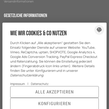
Versandinformationen
Gesetzliche Informationen
Datenschutz
Wie wir Cookies & Co nutzen
AGB
Sitemap
Durch Klicken auf „Alle akzeptieren“ gestatten Sie den
Impressum
Einsatz folgender Dienste auf unserer Website: YouTube,
Vimeo, ReCaptcha, uptain, SHOPVOTE, Google Analytics 4,
Batteriegesetzhinweise
Google Ads Conversion Tracking, PayPal Express Checkout
und Ratenzahlung. Sie können die Einstellung jederzeit
ändern (Fingerabdruck-Icon links unten). Weitere Details
finden Sie unter
Konfigurieren
und in unserer
Datenschutzerklärung
.
|
Impressum
Datenschutz
ALLE AKZEPTIEREN
© BreiterONE GmbH
* Alle Preise zzgl. gesetzlicher USt., zzgl.
Versand
KONFIGURIEREN
Powered by
JTL-Shop
|
TECHNIK JTL-Shop Template