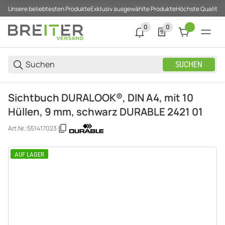
Unsere beliebtesten Produkte
Exklusiv ausgewählte Produkte
Höchste Qualität
0
0
0 neue Notifizierungen
0 Produkte in der List
SUCHEN
Sichtbuch DURALOOK®, DIN A4, mit 10
Hüllen, 9 mm, schwarz DURABLE 2421 01
Art.Nr.:
551417023
AUF LAGER