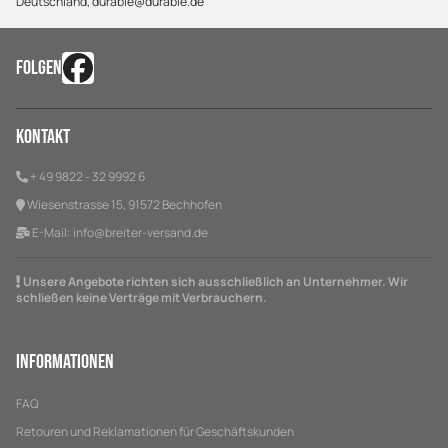
Deutschland, durable@durable.de
FOLGEN
Kontakt
+ 49 9822 - 32 9992 6
Wiesenstrasse 15, 91572 Bechhofen
E-Mail:
info@breiter-versand.de
Unsere Angebote richten sich ausschließlich an Unternehmer. Wir
schließen keine Verträge mit Verbrauchern.
Informationen
FAQ
Retouren und Reklamationen für Geschäftskunden