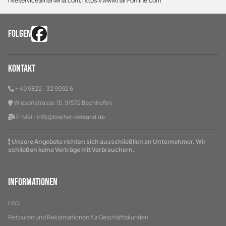
hveservice@hanwha.com, https://www.han-online.com
FOLGEN
Kontakt
+ 49 9822 - 32 9992 6
Wiesenstrasse 15, 91572 Bechhofen
E-Mail:
info@breiter-versand.de
Unsere Angebote richten sich ausschließlich an Unternehmer. Wir
schließen keine Verträge mit Verbrauchern.
Informationen
FAQ
Retouren und Reklamationen für Geschäftskunden