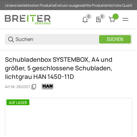
Unsere beliebtesten Produkte
Exklusiv ausgewählte Produkte
Höchste Qualität
0
0
0 neue Notifizierungen
0 Produkte in der List
SUCHEN
Schubladenbox SYSTEMBOX, A4 und
größer, 5 geschlossene Schubladen,
lichtgrau HAN 1450-11D
Art.Nr.:
260007
AUF LAGER