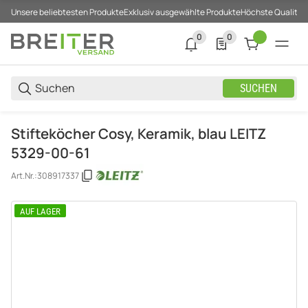
Unsere beliebtesten Produkte
Exklusiv ausgewählte Produkte
Höchste Qualität
0
0
0 neue Notifizierungen
0 Produkte in der List
SUCHEN
Stifteköcher Cosy, Keramik, blau LEITZ
5329-00-61
Art.Nr.:
308917337
AUF LAGER