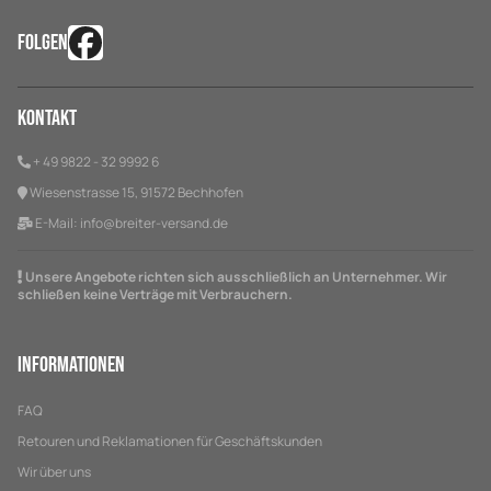
FOLGEN
Kontakt
+ 49 9822 - 32 9992 6
Wiesenstrasse 15, 91572 Bechhofen
E-Mail:
info@breiter-versand.de
Unsere Angebote richten sich ausschließlich an Unternehmer. Wir
schließen keine Verträge mit Verbrauchern.
Informationen
FAQ
Retouren und Reklamationen für Geschäftskunden
Wir über uns