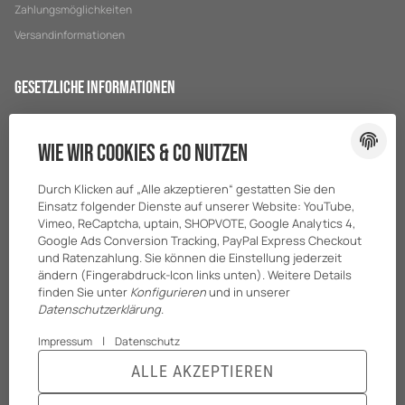
Zahlungsmöglichkeiten
Versandinformationen
Gesetzliche Informationen
Datenschutz
Wie wir Cookies & Co nutzen
AGB
Sitemap
Durch Klicken auf „Alle akzeptieren“ gestatten Sie den
Impressum
Einsatz folgender Dienste auf unserer Website: YouTube,
Vimeo, ReCaptcha, uptain, SHOPVOTE, Google Analytics 4,
Batteriegesetzhinweise
Google Ads Conversion Tracking, PayPal Express Checkout
und Ratenzahlung. Sie können die Einstellung jederzeit
ändern (Fingerabdruck-Icon links unten). Weitere Details
finden Sie unter
Konfigurieren
und in unserer
Datenschutzerklärung
.
|
Impressum
Datenschutz
ALLE AKZEPTIEREN
© BreiterONE GmbH
* Alle Preise zzgl. gesetzlicher USt., zzgl.
Versand