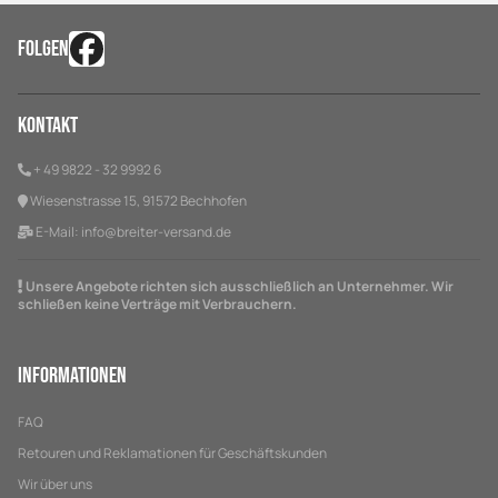
FOLGEN
Kontakt
+ 49 9822 - 32 9992 6
Wiesenstrasse 15, 91572 Bechhofen
E-Mail:
info@breiter-versand.de
Unsere Angebote richten sich ausschließlich an Unternehmer. Wir
schließen keine Verträge mit Verbrauchern.
Informationen
FAQ
Retouren und Reklamationen für Geschäftskunden
Wir über uns