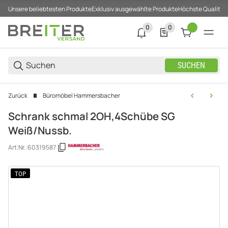
Unsere beliebtesten Produkte
Exklusiv ausgewählte Produkte
Höchste Qualität
0
0
0 neue Notifizierungen
0 Produkte in der List
SUCHEN
Zurück
Büromöbel Hammersbacher
Schrank schmal 2OH,4Schübe SG
Weiß/Nussb.
Art.Nr.:
60319587
TOP