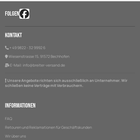
FOLGEN
Kontakt
+ 49 9822 - 32 9992 6
Wiesenstrasse 15, 91572 Bechhofen
E-Mail:
info@breiter-versand.de
Unsere Angebote richten sich ausschließlich an Unternehmer. Wir
schließen keine Verträge mit Verbrauchern.
Informationen
FAQ
Retouren und Reklamationen für Geschäftskunden
Wir über uns