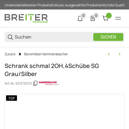
Unsere beliebtesten Produkte
Exklusiv ausgewählte Produkte
Höchste Qualität
0
0
0 neue Notifizierungen
0 Produkte in der List
SUCHEN
Zurück
Büromöbel Hammersbacher
Schrank schmal 2OH,4Schübe SG
Grau/Silber
Art.Nr.:
60319570
TOP