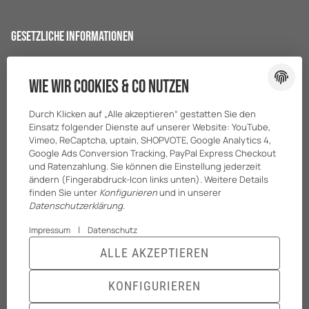
Gesetzliche Informationen
Datenschutz
Wie wir Cookies & Co nutzen
AGB
Sitemap
Durch Klicken auf „Alle akzeptieren“ gestatten Sie den
Impressum
Einsatz folgender Dienste auf unserer Website: YouTube,
Vimeo, ReCaptcha, uptain, SHOPVOTE, Google Analytics 4,
Batteriegesetzhinweise
Google Ads Conversion Tracking, PayPal Express Checkout
und Ratenzahlung. Sie können die Einstellung jederzeit
ändern (Fingerabdruck-Icon links unten). Weitere Details
finden Sie unter
Konfigurieren
und in unserer
Datenschutzerklärung
.
|
Impressum
Datenschutz
ALLE AKZEPTIEREN
© BreiterONE GmbH
* Alle Preise zzgl. gesetzlicher USt., zzgl.
Versand
KONFIGURIEREN
Powered by
JTL-Shop
|
TECHNIK JTL-Shop Template