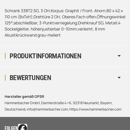
Schrank 338T2 SG, 3 OH;Korpus: Graphit / Front: Ahorn;80 x 42 x
110 cm (BxTxH);Drehtüre 2 OH, Oberes Fach offen;Öffnungswinkel
125°;abschließbar, 3-Punktverriegelung;Drehknauf SG, Metall;4
Sockelgleiter, höhenjustierbar 0-10mm;verleimt, 8 mm
Akustikrückwand grau-meliert
PRODUKTINFORMATIONEN
BEWERTUNGEN
Hersteller gemäß GPSR
Hammerbacher GmbH, Daimlerstraße 4 +6, 92318 Neumarkt, Bayern,
Deutschland, info@hammerbacher.com, https://www.hammerbacher.com
FOLGEN