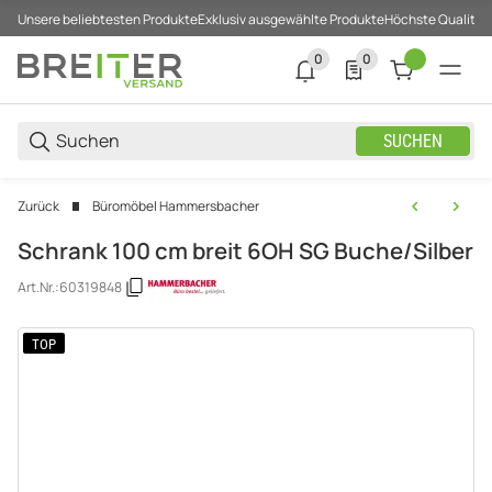
Unsere beliebtesten Produkte
Exklusiv ausgewählte Produkte
Höchste Qualität
0
0
0 neue Notifizierungen
0 Produkte in der List
SUCHEN
Zurück
Büromöbel Hammersbacher
Schrank 100 cm breit 6OH SG Buche/Silber
Art.Nr.:
60319848
TOP