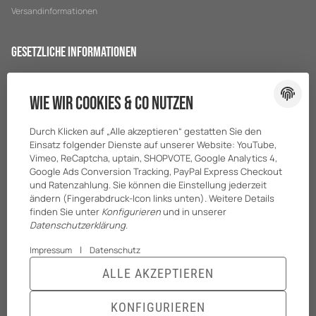
Versandinformationen
Gesetzliche Informationen
Datenschutz
Wie wir Cookies & Co nutzen
AGB
Sitemap
Durch Klicken auf „Alle akzeptieren“ gestatten Sie den
Impressum
Einsatz folgender Dienste auf unserer Website: YouTube,
Vimeo, ReCaptcha, uptain, SHOPVOTE, Google Analytics 4,
Batteriegesetzhinweise
Google Ads Conversion Tracking, PayPal Express Checkout
und Ratenzahlung. Sie können die Einstellung jederzeit
ändern (Fingerabdruck-Icon links unten). Weitere Details
finden Sie unter
Konfigurieren
und in unserer
Datenschutzerklärung
.
|
Impressum
Datenschutz
ALLE AKZEPTIEREN
© BreiterONE GmbH
* Alle Preise zzgl. gesetzlicher USt., zzgl.
Versand
KONFIGURIEREN