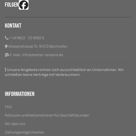
FOLGEN
Kontakt
+ 49 9822 - 32 9992 6
Wiesenstrasse 15, 91572 Bechhofen
E-Mail:
info@breiter-versand.de
Unsere Angebote richten sich ausschließlich an Unternehmer. Wir
schließen keine Verträge mit Verbrauchern.
Informationen
FAQ
Retouren und Reklamationen für Geschäftskunden
Wir über uns
Zahlungsmöglichkeiten