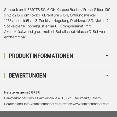
Schrank breit 3610T6 SG, 6 OH;Korpus: Buche / Front: Silber;100
x 42 x 215,6 cm (bxTxH);Drehtüre 6 OH, Öffnungswinkel
125°;abschließbar, 3-Punktverriegelung;Drehknauf SG, Metall;4
Sockelgleiter, höhenjustierbar 0-10mm;verleimt, mit
Akustikrückwand grau-meliert;Schallschutzklasse C, Schwer
entflammbar
PRODUKTINFORMATIONEN
BEWERTUNGEN
Hersteller gemäß GPSR
Hammerbacher GmbH, Daimlerstraße 4 +6, 92318 Neumarkt, Bayern,
Deutschland, info@hammerbacher.com, https://www.hammerbacher.com