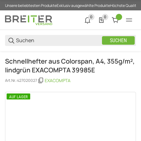
Unsere beliebtesten Produkte
Exklusiv ausgewählte Produkte
Höchste Qualität
0
0
0 neue Notifizierungen
0 Produkte in der List
SUCHEN
Schnellhefter aus Colorspan, A4, 355g/m²,
lindgrün EXACOMPTA 39985E
EXACOMPTA
Art.Nr.:
427020027
AUF LAGER