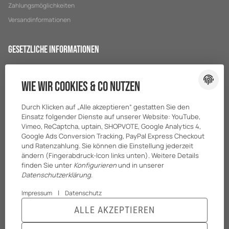
Zahlungsmöglichkeiten
Versandinformationen
Gesetzliche Informationen
Datenschutz
Wie wir Cookies & Co nutzen
AGB
Sitemap
Durch Klicken auf „Alle akzeptieren“ gestatten Sie den
Impressum
Einsatz folgender Dienste auf unserer Website: YouTube,
Vimeo, ReCaptcha, uptain, SHOPVOTE, Google Analytics 4,
Batteriegesetzhinweise
Google Ads Conversion Tracking, PayPal Express Checkout
und Ratenzahlung. Sie können die Einstellung jederzeit
ändern (Fingerabdruck-Icon links unten). Weitere Details
finden Sie unter
Konfigurieren
und in unserer
Datenschutzerklärung
.
|
Impressum
Datenschutz
ALLE AKZEPTIEREN
© BreiterONE GmbH
* Alle Preise zzgl. gesetzlicher USt., zzgl.
Versand