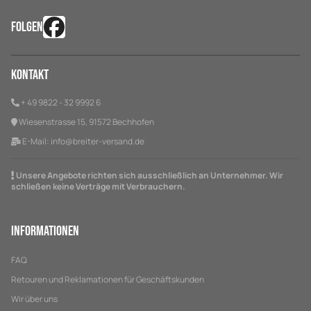
FOLGEN
Kontakt
+ 49 9822 - 32 9992 6
Wiesenstrasse 15, 91572 Bechhofen
E-Mail:
info@breiter-versand.de
Unsere Angebote richten sich ausschließlich an Unternehmer. Wir
schließen keine Verträge mit Verbrauchern.
Informationen
FAQ
Retouren und Reklamationen für Geschäftskunden
Wir über uns