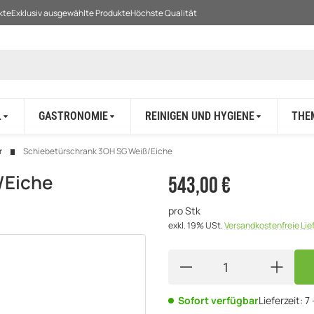
kte
Exklusiv ausgewählte Produkte
Höchste Qualität
L
GASTRONOMIE
REINIGEN UND HYGIENE
THE
r
Schiebetürschrank 3OH SG Weiß/Eiche
/Eiche
543,00 €
pro Stk
exkl. 19% USt.
Versandkostenfreie Li
Sofort verfügbar
Lieferzeit:
7