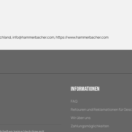
tschland, info@hammerbacher.com, https://www.hammerbacher.com
Informationen
FAQ
Retouren und Reklamationen für Ges
Wir über uns
Zahlungsmöglichkeiten
ließen keine Verträge mit