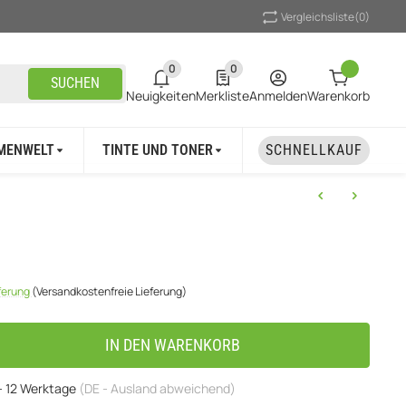
Vergleichsliste
(0)
0
0
0 neue Notifizierungen
0 Produkte in der Liste
SUCHEN
Neuigkeiten
Merkliste
Anmelden
Warenkorb
MENWELT
TINTE UND TONER
UNSER MARKEN
SCHNELLKAUF
eferung
(Versandkostenfreie Lieferung)
IN DEN WARENKORB
 - 12 Werktage
(DE - Ausland abweichend)