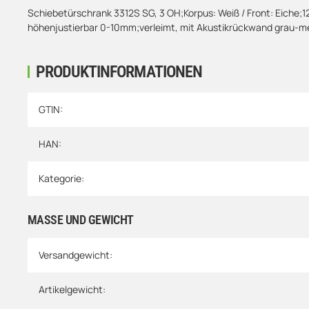
Schiebetürschrank 3312S SG, 3 OH;Korpus: Weiß / Front: Eiche;12
höhenjustierbar 0-10mm;verleimt, mit Akustikrückwand grau-me
PRODUKTINFORMATIONEN
Produkteigenschaft
Wert
GTIN:
HAN:
Kategorie:
MASSE UND GEWICHT
Versandgewicht:
Artikelgewicht: