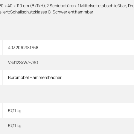
0 x 40 x 110 cm (BxTxH);2 Schiebetüren, 1 Mittelseite;abschließbar, Dr
liert;Schallschutzklasse C, Schwer entflammbar
4032062181768
V3312S/W/E/SG
Büromöbel Hammersbacher
57,11 kg
57,11
kg