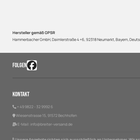
Hersteller gemäß GPSR
Hammerbacher GmbH, Daimlerstraße 4 +6, 92318 Neumarkt, Bayern, Deu
FOLGEN
Kontakt
+ 49 9822 - 32 9992 6
Wiesenstrasse 15, 91572 Bechhofen
E-Mail:
info@breiter-versand.de
Unsere Angebote richten sich ausschließlich an Unternehmer. Wir sch