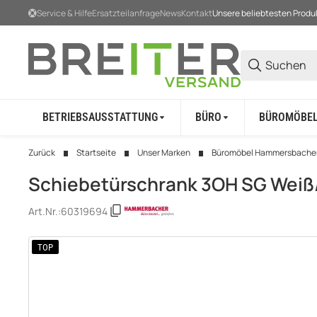
Service & Hilfe
Ersatzteilanfrage
News
Kontakt
Unsere beliebtesten Produ
BETRIEBSAUSSTATTUNG
BÜRO
BÜROMÖBE
Zurück
Startseite
Unser Marken
Büromöbel Hammersbache
Schiebetürschrank 3OH SG Weiß
Art.Nr.:
60319694
TOP