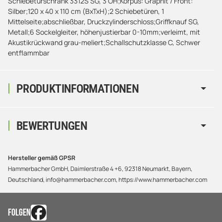
Schiebetürschrank 3312S SG, 3 OH;Korpus: Graphit / Front:
Silber;120 x 40 x 110 cm (BxTxH);2 Schiebetüren, 1
Mittelseite;abschließbar, Druckzylinderschloss;Griffknauf SG,
Metall;6 Sockelgleiter, höhenjustierbar 0-10mm;verleimt, mit
Akustikrückwand grau-meliert;Schallschutzklasse C, Schwer
entflammbar
PRODUKTINFORMATIONEN
BEWERTUNGEN
Hersteller gemäß GPSR
Hammerbacher GmbH, Daimlerstraße 4 +6, 92318 Neumarkt, Bayern,
Deutschland, info@hammerbacher.com, https://www.hammerbacher.com
FOLGEN