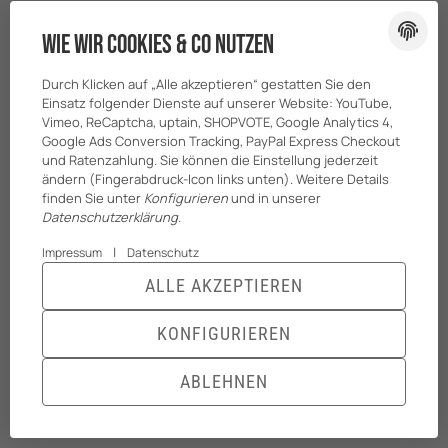
Gesetzliche Informationen
Wie wir Cookies & Co nutzen
Datenschutz
Durch Klicken auf „Alle akzeptieren“ gestatten Sie den
Einsatz folgender Dienste auf unserer Website: YouTube,
AGB
Vimeo, ReCaptcha, uptain, SHOPVOTE, Google Analytics 4,
Sitemap
Google Ads Conversion Tracking, PayPal Express Checkout
und Ratenzahlung. Sie können die Einstellung jederzeit
Impressum
ändern (Fingerabdruck-Icon links unten). Weitere Details
Batteriegesetzhinweise
finden Sie unter
Konfigurieren
und in unserer
Datenschutzerklärung
.
|
Impressum
Datenschutz
ALLE AKZEPTIEREN
KONFIGURIEREN
ABLEHNEN
© BreiterONE GmbH
* Alle Preise zzgl. gesetzlicher USt., zzgl.
Versand
ANMELDEN
MENÜ
WARENKORB
Powered by
JTL-Shop
|
TECHNIK JTL-Shop Template