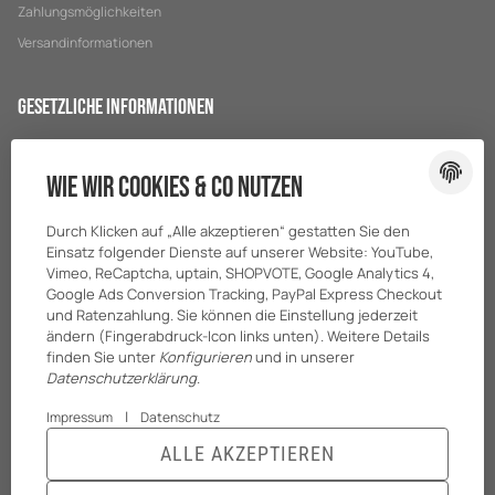
Zahlungsmöglichkeiten
Versandinformationen
Gesetzliche Informationen
Datenschutz
Wie wir Cookies & Co nutzen
AGB
Sitemap
Durch Klicken auf „Alle akzeptieren“ gestatten Sie den
Impressum
Einsatz folgender Dienste auf unserer Website: YouTube,
Vimeo, ReCaptcha, uptain, SHOPVOTE, Google Analytics 4,
Batteriegesetzhinweise
Google Ads Conversion Tracking, PayPal Express Checkout
und Ratenzahlung. Sie können die Einstellung jederzeit
ändern (Fingerabdruck-Icon links unten). Weitere Details
finden Sie unter
Konfigurieren
und in unserer
Datenschutzerklärung
.
|
Impressum
Datenschutz
ALLE AKZEPTIEREN
© BreiterONE GmbH
* Alle Preise zzgl. gesetzlicher USt., zzgl.
Versand