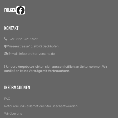
FOLGEN
Kontakt
+ 49 9822 - 32 9992 6
Wiesenstrasse 15, 91572 Bechhofen
E-Mail:
info@breiter-versand.de
Unsere Angebote richten sich ausschließlich an Unternehmer. Wir
schließen keine Verträge mit Verbrauchern.
Informationen
FAQ
Retouren und Reklamationen für Geschäftskunden
Wir über uns