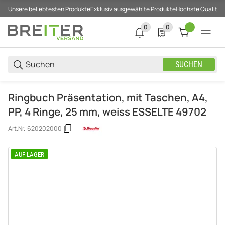
Unsere beliebtesten Produkte
Exklusiv ausgewählte Produkte
Höchste Qualität
0
0
0 neue Notifizierungen
0 Produkte in der List
SUCHEN
Ringbuch Präsentation, mit Taschen, A4,
PP, 4 Ringe, 25 mm, weiss ESSELTE 49702
Art.Nr.:
620202000
AUF LAGER