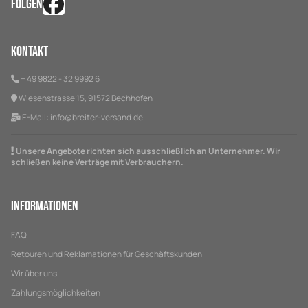
FOLGEN
Kontakt
+ 49 9822 - 32 9992 6
Wiesenstrasse 15, 91572 Bechhofen
E-Mail:
info@breiter-versand.de
Unsere Angebote richten sich ausschließlich an Unternehmer. Wir
schließen keine Verträge mit Verbrauchern.
Informationen
FAQ
Retouren und Reklamationen für Geschäftskunden
Wir über uns
Zahlungsmöglichkeiten