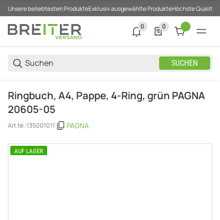
Unsere beliebtesten Produkte
Exklusiv ausgewählte Produkte
Höchste Qualität
0
0
0 neue Notifizierungen
0 Produkte in der List
SUCHEN
Ringbuch, A4, Pappe, 4-Ring, grün PAGNA
20605-05
PAGNA
Art.Nr.:
135001011
AUF LAGER