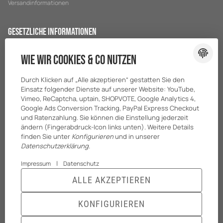
Versandinformationen
Gesetzliche Informationen
Datenschutz
Wie wir Cookies & Co nutzen
AGB
Durch Klicken auf „Alle akzeptieren“ gestatten Sie den
Sitemap
Einsatz folgender Dienste auf unserer Website: YouTube,
Impressum
Vimeo, ReCaptcha, uptain, SHOPVOTE, Google Analytics 4,
Google Ads Conversion Tracking, PayPal Express Checkout
Batteriegesetzhinweise
und Ratenzahlung. Sie können die Einstellung jederzeit
ändern (Fingerabdruck-Icon links unten). Weitere Details
finden Sie unter
Konfigurieren
und in unserer
Datenschutzerklärung
.
|
Impressum
Datenschutz
ALLE AKZEPTIEREN
KONFIGURIEREN
© BreiterONE GmbH
* Alle Preise zzgl. gesetzlicher USt., zzgl.
Versand
Powered by
JTL-Shop
|
TECHNIK JTL-Shop Template