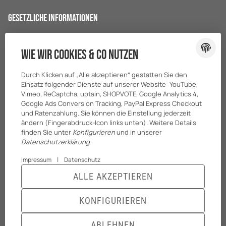
Gesetzliche Informationen
Datenschutz
Wie wir Cookies & Co nutzen
AGB
Sitemap
Durch Klicken auf „Alle akzeptieren“ gestatten Sie den
Impressum
Einsatz folgender Dienste auf unserer Website: YouTube,
Vimeo, ReCaptcha, uptain, SHOPVOTE, Google Analytics 4,
Batteriegesetzhinweise
Google Ads Conversion Tracking, PayPal Express Checkout
und Ratenzahlung. Sie können die Einstellung jederzeit
ändern (Fingerabdruck-Icon links unten). Weitere Details
finden Sie unter
Konfigurieren
und in unserer
Datenschutzerklärung
.
|
Impressum
Datenschutz
ALLE AKZEPTIEREN
© BreiterONE GmbH
* Alle Preise zzgl. gesetzlicher USt., zzgl.
Versand
KONFIGURIEREN
Powered by
JTL-Shop
|
TECHNIK JTL-Shop Template
ABLEHNEN