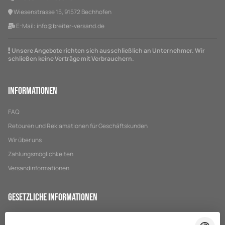
Wiesenstrasse 15, 91572 Bechhofen
E-Mail:
info@breiter-versand.de
Unsere Angebote richten sich ausschließlich an Unternehmer. Wir
schließen keine Verträge mit Verbrauchern.
Informationen
FAQ
Retouren und Reklamationen für Geschäftskunden
Wir über uns
Zahlungsmöglichkeiten
Versandinformationen
Gesetzliche Informationen
Datenschutz