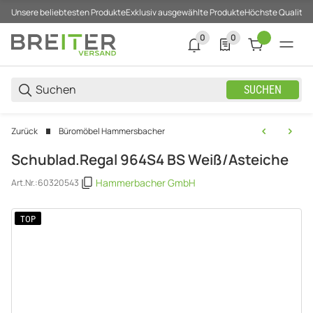
Unsere beliebtesten Produkte
Exklusiv ausgewählte Produkte
Höchste Qualität
0
0
0 neue Notifizierungen
0 Produkte in der List
SUCHEN
Zurück
Büromöbel Hammersbacher
Schublad.Regal 964S4 BS Weiß/Asteiche
Hammerbacher GmbH
Art.Nr.:
60320543
TOP