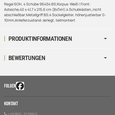
Regal 6OH, 4 Schübe 964S4 BS;Korpus: Weiß / Front:
Asteiche;40 x 41,7 x 215,6 cm (BxTxH);4 Schubkästen,;nicht
abschließbar;Metallgriff BS;4 Sockelgleiter, höhenjustierbar 0-
10mm;Anlieferzustand: zerlegt, teilmontiert
PRODUKTINFORMATIONEN
BEWERTUNGEN
FOLGEN
Kontakt
+ 49 9822 - 32 9992 6