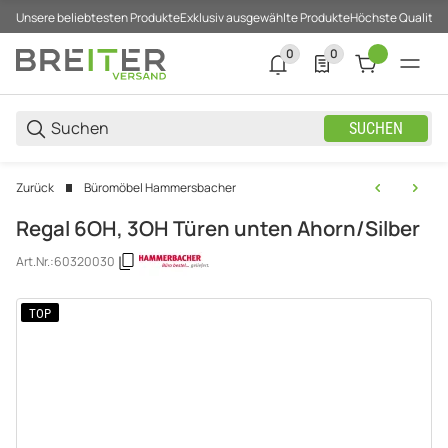
Unsere beliebtesten Produkte
Exklusiv ausgewählte Produkte
Höchste Qualität
0
0
0 neue Notifizierungen
0 Produkte in der List
SUCHEN
Zurück
Büromöbel Hammersbacher
Regal 6OH, 3OH Türen unten Ahorn/Silber
Art.Nr.:
60320030
TOP