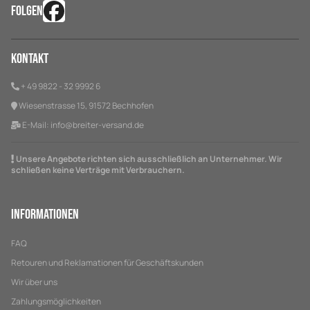
FOLGEN
Kontakt
+ 49 9822 - 32 9992 6
Wiesenstrasse 15, 91572 Bechhofen
E-Mail:
info@breiter-versand.de
Unsere Angebote richten sich ausschließlich an Unternehmer. Wir
schließen keine Verträge mit Verbrauchern.
Informationen
FAQ
Retouren und Reklamationen für Geschäftskunden
Wir über uns
Zahlungsmöglichkeiten