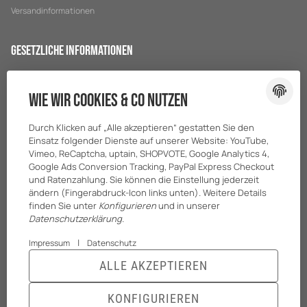
Versandinformationen
Gesetzliche Informationen
Datenschutz
Wie wir Cookies & Co nutzen
AGB
Sitemap
Durch Klicken auf „Alle akzeptieren“ gestatten Sie den
Impressum
Einsatz folgender Dienste auf unserer Website: YouTube,
Vimeo, ReCaptcha, uptain, SHOPVOTE, Google Analytics 4,
Batteriegesetzhinweise
Google Ads Conversion Tracking, PayPal Express Checkout
und Ratenzahlung. Sie können die Einstellung jederzeit
ändern (Fingerabdruck-Icon links unten). Weitere Details
finden Sie unter
Konfigurieren
und in unserer
Datenschutzerklärung
.
|
Impressum
Datenschutz
ALLE AKZEPTIEREN
© BreiterONE GmbH
* Alle Preise zzgl. gesetzlicher USt., zzgl.
Versand
KONFIGURIEREN