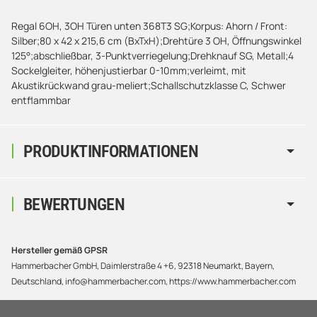
Regal 6OH, 3OH Türen unten 368T3 SG;Korpus: Ahorn / Front:
Silber;80 x 42 x 215,6 cm (BxTxH);Drehtüre 3 OH, Öffnungswinkel
125°;abschließbar, 3-Punktverriegelung;Drehknauf SG, Metall;4
Sockelgleiter, höhenjustierbar 0-10mm;verleimt, mit
Akustikrückwand grau-meliert;Schallschutzklasse C, Schwer
entflammbar
PRODUKTINFORMATIONEN
BEWERTUNGEN
Hersteller gemäß GPSR
Hammerbacher GmbH, Daimlerstraße 4 +6, 92318 Neumarkt, Bayern,
Deutschland, info@hammerbacher.com, https://www.hammerbacher.com