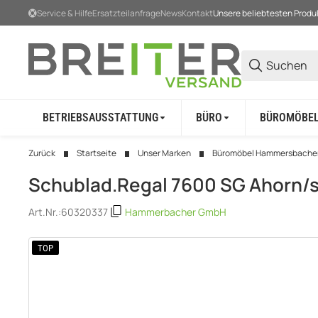
Service & Hilfe
Ersatzteilanfrage
News
Kontakt
Unsere beliebtesten Produ
BETRIEBSAUSSTATTUNG
BÜRO
BÜROMÖBE
Zurück
Startseite
Unser Marken
Büromöbel Hammersbache
Schublad.Regal 7600 SG Ahorn/s
Art.Nr.:
60320337
Hammerbacher GmbH
TOP