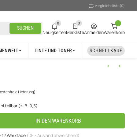
Vergleichsliste
(0)
0
0
0 neue Notifizierungen
0 Produkte in der Liste
SUCHEN
Neuigkeiten
Merkliste
Anmelden
Warenkorb
MENWELT
TINTE UND TONER
UNSER MARKEN
SCHNELLKAUF
ostenfreie Lieferung)
l teilbar (z. B. 0,5).
IN DEN WARENKORB
 - 12 Werktage
(DE - Ausland abweichend)