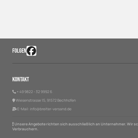
FOLGEN
Kontakt
+ 49 9822 - 32 9992 6
Wiesenstrasse 15, 91572 Bechhofen
E-Mail:
info@breiter-versand.de
Unsere Angebote richten sich ausschließlich an Unternehmer. Wir sch
Verbrauchern.