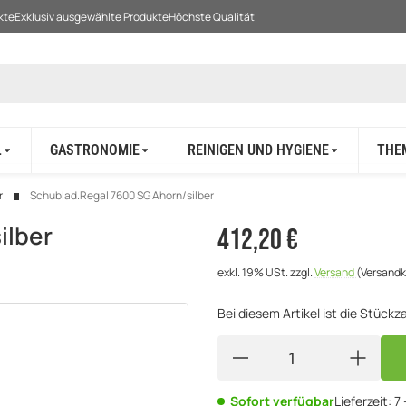
kte
Exklusiv ausgewählte Produkte
Höchste Qualität
L
GASTRONOMIE
REINIGEN UND HYGIENE
THE
r
Schublad.Regal 7600 SG Ahorn/silber
ilber
412,20 €
exkl. 19% USt.
zzgl.
Versand
(Versandk
Bei diesem Artikel ist die Stückzah
Sofort verfügbar
Lieferzeit:
7