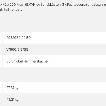
 x 42 x 200,4 cm (BxTxH);4 Schubkästen, 3 x Fachböden;nicht abschließ
, teilmontiert
4032062129180
V7600/3/S/SG
Büromöbel Hammersbacher
47,72 kg
43,21
kg