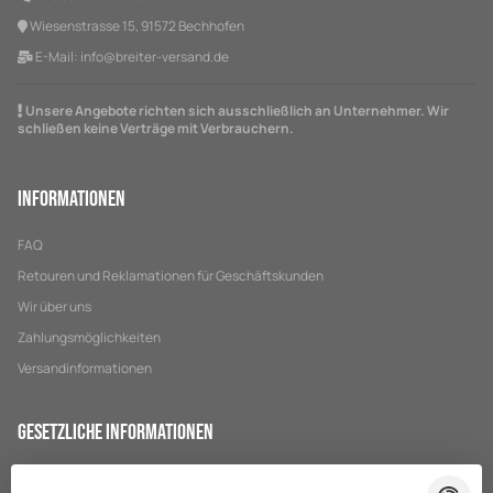
Wiesenstrasse 15, 91572 Bechhofen
E-Mail:
info@breiter-versand.de
Unsere Angebote richten sich ausschließlich an Unternehmer. Wir
schließen keine Verträge mit Verbrauchern.
Informationen
FAQ
Retouren und Reklamationen für Geschäftskunden
Wir über uns
Zahlungsmöglichkeiten
Versandinformationen
Gesetzliche Informationen
Datenschutz