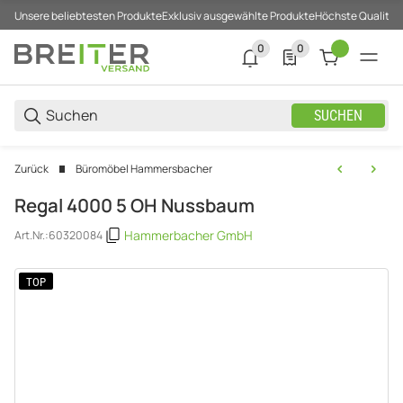
Unsere beliebtesten Produkte
Exklusiv ausgewählte Produkte
Höchste Qualität
0
0
0 neue Notifizierungen
0 Produkte in der List
SUCHEN
Zurück
Büromöbel Hammersbacher
Regal 4000 5 OH Nussbaum
Hammerbacher GmbH
Art.Nr.:
60320084
TOP