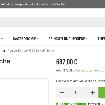
kte
Exklusiv ausgewählte Produkte
Höchste Qualität
L
GASTRONOMIE
REINIGEN UND HYGIENE
THE
r
Registr.Schrank 7300 SG weiß/Eiche
iche
687,00 €
exkl. 19% USt.
Versandkostenfreie Li
Bei diesem Artikel ist die Stückzah
Sofort verfügbar
Lieferzeit:
7