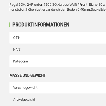
Regal 5OH, 2HR unten 7300 SG;Korpus: Weiß / Front: Eiche;80 x 
Kunststoff;höhenjustierbar durch den Boden 0-10mm;Sockelblend
PRODUKTINFORMATIONEN
Produkteigenschaft
Wert
GTIN:
HAN:
Kategorie:
MASSE UND GEWICHT
Versandgewicht:
Artikelgewicht: