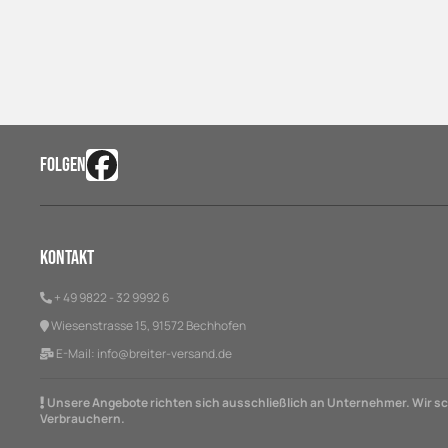
FOLGEN
Kontakt
+ 49 9822 - 32 9992 6
Wiesenstrasse 15, 91572 Bechhofen
E-Mail:
info@breiter-versand.de
Unsere Angebote richten sich ausschließlich an Unternehmer. Wir sch
Verbrauchern.