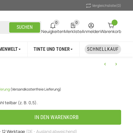
Vergleichsliste
(0)
0
0
0 neue Notifizierungen
0 Produkte in der Liste
SUCHEN
Neuigkeiten
Merkliste
Anmelden
Warenkorb
MENWELT
TINTE UND TONER
UNSER MARKEN
SCHNELLKAUF
eferung
(Versandkostenfreie Lieferung)
l teilbar (z. B. 0,5).
IN DEN WARENKORB
 - 12 Werktage
(DE - Ausland abweichend)