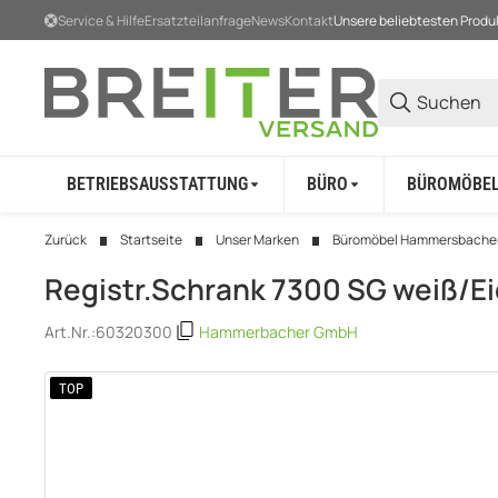
Service & Hilfe
Ersatzteilanfrage
News
Kontakt
Unsere beliebtesten Produ
BETRIEBSAUSSTATTUNG
BÜRO
BÜROMÖBE
Zurück
Startseite
Unser Marken
Büromöbel Hammersbache
Registr.Schrank 7300 SG weiß/E
Art.Nr.:
60320300
Hammerbacher GmbH
TOP