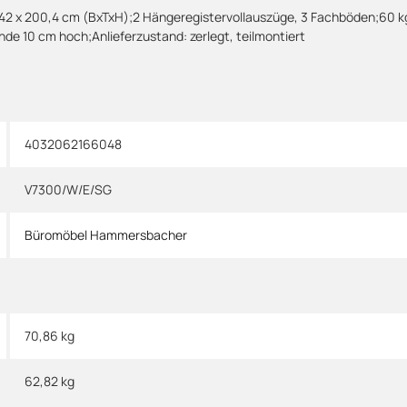
42 x 200,4 cm (BxTxH);2 Hängeregistervollauszüge, 3 Fachböden;60 kg b
e 10 cm hoch;Anlieferzustand: zerlegt, teilmontiert
4032062166048
V7300/W/E/SG
Büromöbel Hammersbacher
70,86 kg
62,82
kg