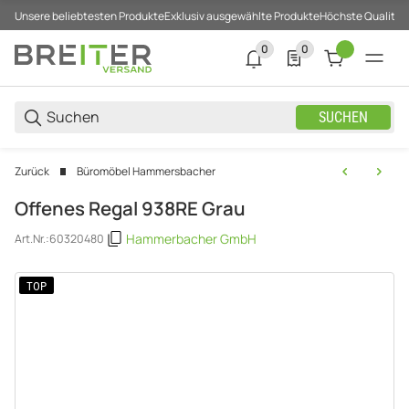
Unsere beliebtesten Produkte
Exklusiv ausgewählte Produkte
Höchste Qualität
0
0
0 neue Notifizierungen
0 Produkte in der List
SUCHEN
Zurück
Büromöbel Hammersbacher
Offenes Regal 938RE Grau
Hammerbacher GmbH
Art.Nr.:
60320480
TOP