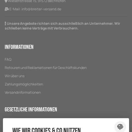
Wiesenstrasse 15, 91572 Bechhofen
E-Mail:
info@breiter-versand.de
Unsere Angebote richten sich ausschließlich an Unternehmer. Wir
schließen keine Verträge mit Verbrauchern.
Informationen
FAQ
Retouren und Reklamationen für Geschäftskunden
Wir über uns
Zahlungsmöglichkeiten
Versandinformationen
Gesetzliche Informationen
Datenschutz
Wie wir Cookies & Co nutzen
AGB