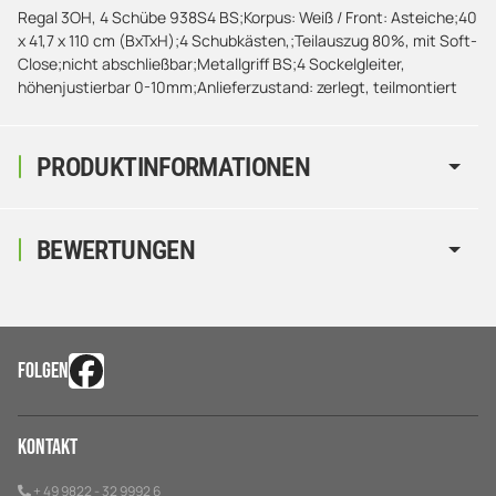
Regal 3OH, 4 Schübe 938S4 BS;Korpus: Weiß / Front: Asteiche;40
x 41,7 x 110 cm (BxTxH);4 Schubkästen,;Teilauszug 80%, mit Soft-
Close;nicht abschließbar;Metallgriff BS;4 Sockelgleiter,
höhenjustierbar 0-10mm;Anlieferzustand: zerlegt, teilmontiert
PRODUKTINFORMATIONEN
BEWERTUNGEN
FOLGEN
Kontakt
+ 49 9822 - 32 9992 6