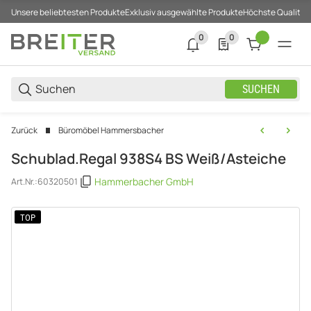
Unsere beliebtesten Produkte
Exklusiv ausgewählte Produkte
Höchste Qualität
0
0
0 neue Notifizierungen
0 Produkte in der List
SUCHEN
Zurück
Büromöbel Hammersbacher
Schublad.Regal 938S4 BS Weiß/Asteiche
Hammerbacher GmbH
Art.Nr.:
60320501
TOP