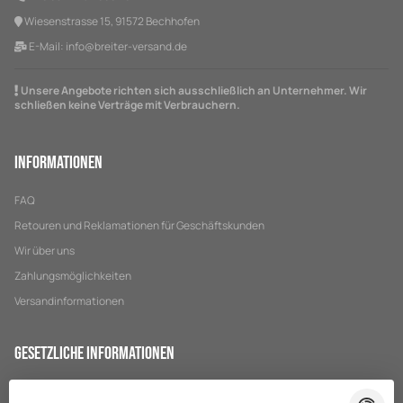
Wiesenstrasse 15, 91572 Bechhofen
E-Mail:
info@breiter-versand.de
Unsere Angebote richten sich ausschließlich an Unternehmer. Wir
schließen keine Verträge mit Verbrauchern.
Informationen
FAQ
Retouren und Reklamationen für Geschäftskunden
Wir über uns
Zahlungsmöglichkeiten
Versandinformationen
Gesetzliche Informationen
Datenschutz