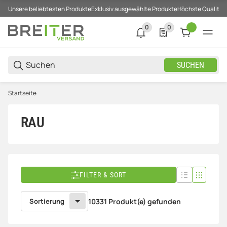
Unsere beliebtesten Produkte
Exklusiv ausgewählte Produkte
Höchste Qualität
0
0
0 neue Notifizierungen
0 Produkte in der List
SUCHEN
Startseite
RAU
FILTER & SORT
Sortierung
10331 Produkt(e) gefunden