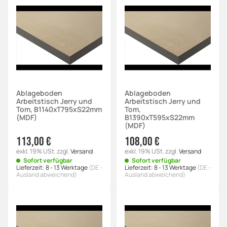
Ablageboden
Ablageboden
Arbeitstisch Jerry und
Arbeitstisch Jerry und
Tom, B1140xT795xS22mm
Tom,
(MDF)
B1390xT595xS22mm
(MDF)
113,00 €
108,00 €
exkl. 19% USt.
zzgl.
Versand
exkl. 19% USt.
zzgl.
Versand
Sofort verfügbar
Sofort verfügbar
Lieferzeit:
8 - 13 Werktage
(DE -
Lieferzeit:
8 - 13 Werktage
(DE -
Ausland abweichend)
Ausland abweichend)