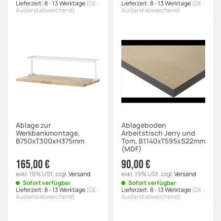
Lieferzeit:
8 - 13 Werktage
(DE -
Lieferzeit:
8 - 13 Werktage
(DE -
Ausland abweichend)
Ausland abweichend)
Ablage zur
Ablageboden
Werkbankmontage,
Arbeitstisch Jerry und
B750xT300xH375mm
Tom, B1140xT595xS22mm
(MDF)
165,00 €
90,00 €
exkl. 19% USt.
zzgl.
Versand
exkl. 19% USt.
zzgl.
Versand
Sofort verfügbar
Sofort verfügbar
Lieferzeit:
8 - 13 Werktage
(DE -
Lieferzeit:
8 - 13 Werktage
(DE -
Ausland abweichend)
Ausland abweichend)