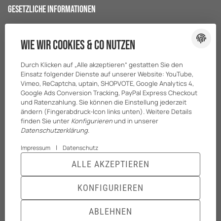
Gesetzliche Informationen
Datenschutz
Wie wir Cookies & Co nutzen
AGB
Sitemap
Durch Klicken auf „Alle akzeptieren“ gestatten Sie den
Impressum
Einsatz folgender Dienste auf unserer Website: YouTube,
Vimeo, ReCaptcha, uptain, SHOPVOTE, Google Analytics 4,
Batteriegesetzhinweise
Google Ads Conversion Tracking, PayPal Express Checkout
und Ratenzahlung. Sie können die Einstellung jederzeit
ändern (Fingerabdruck-Icon links unten). Weitere Details
finden Sie unter
Konfigurieren
und in unserer
Datenschutzerklärung
.
|
Impressum
Datenschutz
ALLE AKZEPTIEREN
© BreiterONE GmbH
* Alle Preise zzgl. gesetzlicher USt., zzgl.
Versand
KONFIGURIEREN
Powered by
JTL-Shop
|
TECHNIK JTL-Shop Template
ABLEHNEN