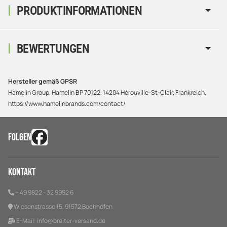
PRODUKTINFORMATIONEN
BEWERTUNGEN
Hersteller gemäß GPSR
Hamelin Group, Hamelin BP 70122, 14204 Hérouville-St-Clair, Frankreich,
https://www.hamelinbrands.com/contact/
FOLGEN
Kontakt
+ 49 9822 - 32 9992 6
Wiesenstrasse 15, 91572 Bechhofen
E-Mail:
info@breiter-versand.de