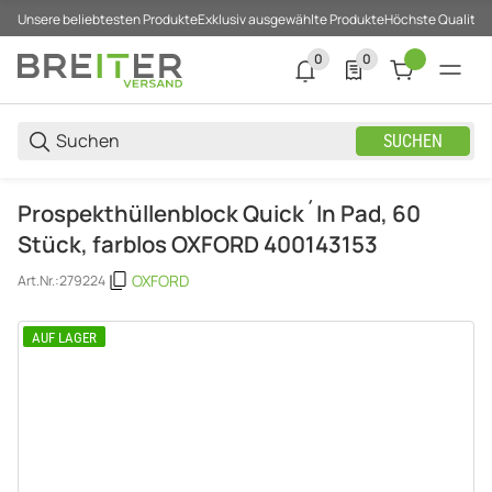
Unsere beliebtesten Produkte
Exklusiv ausgewählte Produkte
Höchste Qualität
0
0
0 neue Notifizierungen
0 Produkte in der List
SUCHEN
Prospekthüllenblock Quick´In Pad, 60
Stück, farblos OXFORD 400143153
OXFORD
Art.Nr.:
279224
AUF LAGER