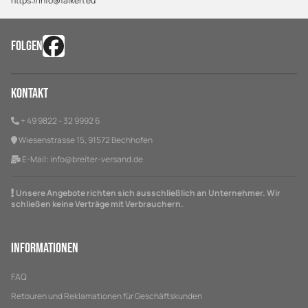
https://info@falken.eu
FOLGEN
Kontakt
+ 49 9822 - 32 9992 6
Wiesenstrasse 15, 91572 Bechhofen
E-Mail:
info@breiter-versand.de
Unsere Angebote richten sich ausschließlich an Unternehmer. Wir
schließen keine Verträge mit Verbrauchern.
Informationen
FAQ
Retouren und Reklamationen für Geschäftskunden