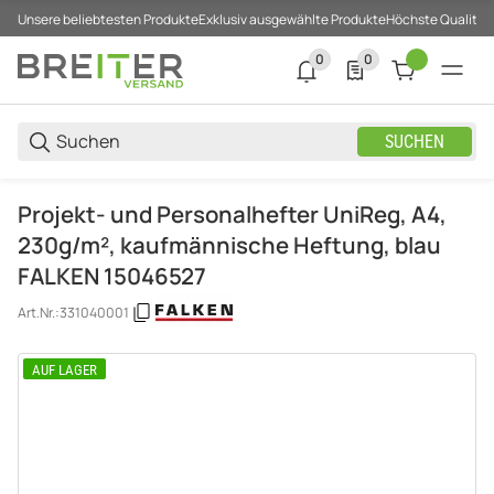
Unsere beliebtesten Produkte
Exklusiv ausgewählte Produkte
Höchste Qualität
0
0
0 neue Notifizierungen
0 Produkte in der List
SUCHEN
Projekt- und Personalhefter UniReg, A4,
230g/m², kaufmännische Heftung, blau
FALKEN 15046527
Art.Nr.:
331040001
AUF LAGER