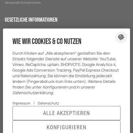
Versandinformationen
Gesetzliche Informationen
Datenschutz
Wie wir Cookies & Co nutzen
AGB
Sitemap
Durch Klicken auf „Alle akzeptieren“ gestatten Sie den
Impressum
Einsatz folgender Dienste auf unserer Website: YouTube,
Vimeo, ReCaptcha, uptain, SHOPVOTE, Google Analytics 4,
Batteriegesetzhinweise
Google Ads Conversion Tracking, PayPal Express Checkout
und Ratenzahlung. Sie können die Einstellung jederzeit
ändern (Fingerabdruck-Icon links unten). Weitere Details
finden Sie unter
Konfigurieren
und in unserer
Datenschutzerklärung
.
|
Impressum
Datenschutz
ALLE AKZEPTIEREN
© BreiterONE GmbH
* Alle Preise zzgl. gesetzlicher USt., zzgl.
Versand
KONFIGURIEREN
Powered by
JTL-Shop
|
TECHNIK JTL-Shop Template