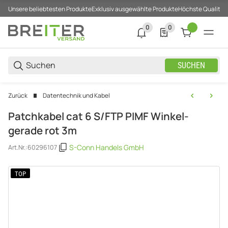
Unsere beliebtesten Produkte
Exklusiv ausgewählte Produkte
Höchste Qualität
0
0
0 neue Notifizierungen
0 Produkte in der List
SUCHEN
Zurück
Datentechnik und Kabel
Patchkabel cat 6 S/FTP PIMF Winkel-
gerade rot 3m
S-Conn Handels GmbH
Art.Nr.:
60296107
TOP