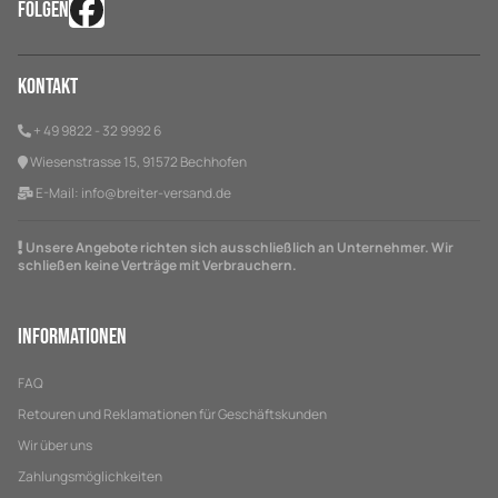
FOLGEN
Kontakt
+ 49 9822 - 32 9992 6
Wiesenstrasse 15, 91572 Bechhofen
E-Mail:
info@breiter-versand.de
Unsere Angebote richten sich ausschließlich an Unternehmer. Wir
schließen keine Verträge mit Verbrauchern.
Informationen
FAQ
Retouren und Reklamationen für Geschäftskunden
Wir über uns
Zahlungsmöglichkeiten