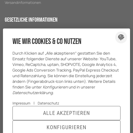
Versandinformationen
Gesetzliche Informationen
Datenschutz
Wie wir Cookies & Co nutzen
AGB
Sitemap
Durch Klicken auf „Alle akzeptieren“ gestatten Sie den
Impressum
Einsatz folgender Dienste auf unserer Website: YouTube,
Vimeo, ReCaptcha, uptain, SHOPVOTE, Google Analytics 4,
Batteriegesetzhinweise
Google Ads Conversion Tracking, PayPal Express Checkout
und Ratenzahlung. Sie können die Einstellung jederzeit
ändern (Fingerabdruck-Icon links unten). Weitere Details
finden Sie unter
Konfigurieren
und in unserer
Datenschutzerklärung
.
|
Impressum
Datenschutz
ALLE AKZEPTIEREN
© BreiterONE GmbH
* Alle Preise zzgl. gesetzlicher USt., zzgl.
Versand
KONFIGURIEREN
Powered by
JTL-Shop
|
TECHNIK JTL-Shop Template