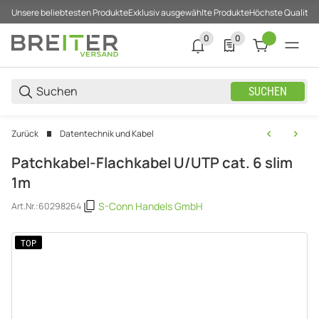
Unsere beliebtesten Produkte
Exklusiv ausgewählte Produkte
Höchste Qualität
0
0
0 neue Notifizierungen
0 Produkte in der List
SUCHEN
Zurück
Datentechnik und Kabel
Patchkabel-Flachkabel U/UTP cat. 6 slim
1m
S-Conn Handels GmbH
Art.Nr.:
60298264
TOP