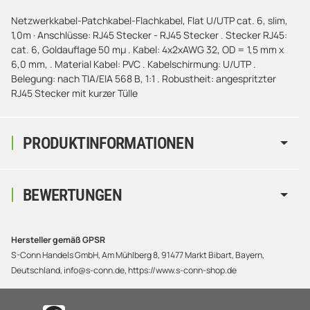
Netzwerkkabel-Patchkabel-Flachkabel, Flat U/UTP cat. 6, slim,
1,0m · Anschlüsse: RJ45 Stecker - RJ45 Stecker . Stecker RJ45:
cat. 6, Goldauflage 50 mµ . Kabel: 4x2xAWG 32, OD = 1,5 mm x
6,0 mm, . Material Kabel: PVC . Kabelschirmung: U/UTP .
Belegung: nach TIA/EIA 568 B, 1:1 . Robustheit: angespritzter
RJ45 Stecker mit kurzer Tülle
PRODUKTINFORMATIONEN
BEWERTUNGEN
Hersteller gemäß GPSR
S-Conn Handels GmbH, Am Mühlberg 8, 91477 Markt Bibart, Bayern,
Deutschland, info@s-conn.de, https://www.s-conn-shop.de