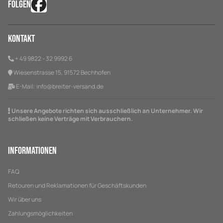
FOLGEN
Kontakt
+ 49 9822 - 32 9992 6
Wiesenstrasse 15, 91572 Bechhofen
E-Mail:
info@breiter-versand.de
Unsere Angebote richten sich ausschließlich an Unternehmer. Wir
schließen keine Verträge mit Verbrauchern.
Informationen
FAQ
Retouren und Reklamationen für Geschäftskunden
Wir über uns
Zahlungsmöglichkeiten