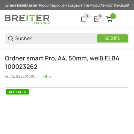
Unsere beliebtesten Produkte
Exklusiv ausgewählte Produkte
Höchste Qualität
0
0
0 neue Notifizierungen
0 Produkte in der List
SUCHEN
Ordner smart Pro, A4, 50mm, weiß ELBA
100023262
Elba
Art.Nr.:
823291000
AUF LAGER