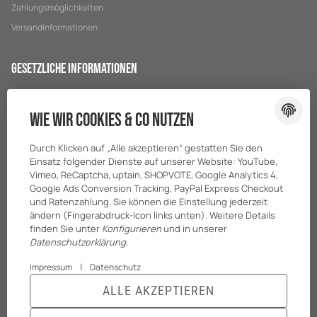
Zahlungsmöglichkeiten
Versandinformationen
Gesetzliche Informationen
Datenschutz
Wie wir Cookies & Co nutzen
AGB
Sitemap
Durch Klicken auf „Alle akzeptieren“ gestatten Sie den
Impressum
Einsatz folgender Dienste auf unserer Website: YouTube,
Vimeo, ReCaptcha, uptain, SHOPVOTE, Google Analytics 4,
Batteriegesetzhinweise
Google Ads Conversion Tracking, PayPal Express Checkout
und Ratenzahlung. Sie können die Einstellung jederzeit
ändern (Fingerabdruck-Icon links unten). Weitere Details
finden Sie unter
Konfigurieren
und in unserer
Datenschutzerklärung
.
|
Impressum
Datenschutz
ALLE AKZEPTIEREN
© BreiterONE GmbH
* Alle Preise zzgl. gesetzlicher USt., zzgl.
Versand