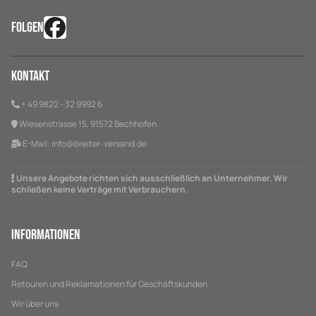
FOLGEN
Kontakt
+ 49 9822 - 32 9992 6
Wiesenstrasse 15, 91572 Bechhofen
E-Mail:
info@breiter-versand.de
Unsere Angebote richten sich ausschließlich an Unternehmer. Wir
schließen keine Verträge mit Verbrauchern.
Informationen
FAQ
Retouren und Reklamationen für Geschäftskunden
Wir über uns