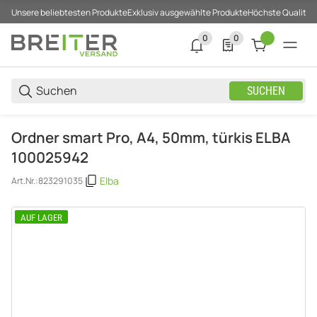
Unsere beliebtesten Produkte
Exklusiv ausgewählte Produkte
Höchste Qualität
0
0
0 neue Notifizierungen
0 Produkte in der List
SUCHEN
Ordner smart Pro, A4, 50mm, türkis ELBA
100025942
Elba
Art.Nr.:
823291035
AUF LAGER