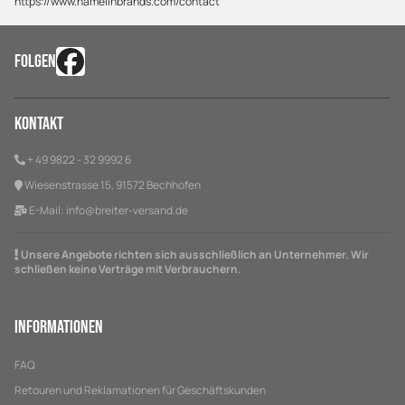
https://www.hamelinbrands.com/contact
FOLGEN
Kontakt
+ 49 9822 - 32 9992 6
Wiesenstrasse 15, 91572 Bechhofen
E-Mail:
info@breiter-versand.de
Unsere Angebote richten sich ausschließlich an Unternehmer. Wir
schließen keine Verträge mit Verbrauchern.
Informationen
FAQ
Retouren und Reklamationen für Geschäftskunden