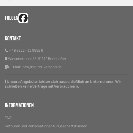
FOLGEN
Kontakt
+ 49 9822 - 32 9992 6
Wiesenstrasse 15, 91572 Bechhofen
E-Mail:
info@breiter-versand.de
Unsere Angebote richten sich ausschließlich an Unternehmer. Wir
schließen keine Verträge mit Verbrauchern.
Informationen
FAQ
Retouren und Reklamationen für Geschäftskunden