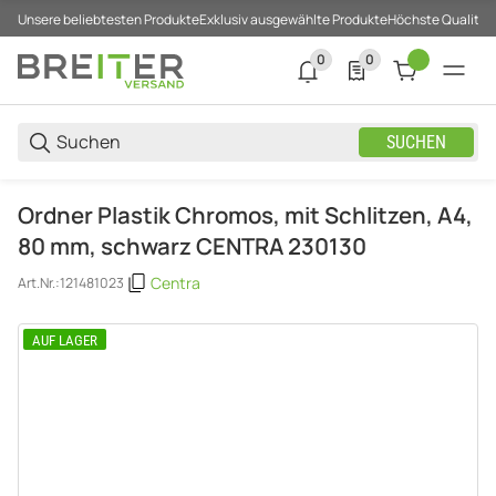
Unsere beliebtesten Produkte
Exklusiv ausgewählte Produkte
Höchste Qualität
0
0
0 neue Notifizierungen
0 Produkte in der List
SUCHEN
Ordner Plastik Chromos, mit Schlitzen, A4,
80 mm, schwarz CENTRA 230130
Centra
Art.Nr.:
121481023
AUF LAGER