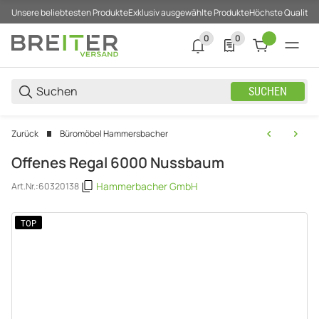
Unsere beliebtesten Produkte
Exklusiv ausgewählte Produkte
Höchste Qualität
0
0
0 neue Notifizierungen
0 Produkte in der List
SUCHEN
Zurück
Büromöbel Hammersbacher
Offenes Regal 6000 Nussbaum
Hammerbacher GmbH
Art.Nr.:
60320138
TOP