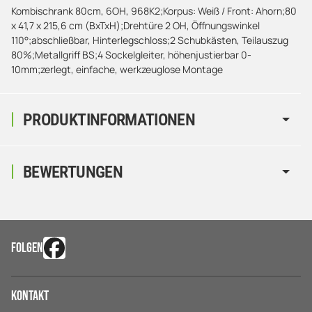
Kombischrank 80cm, 6OH, 968K2;Korpus: Weiß / Front: Ahorn;80
x 41,7 x 215,6 cm (BxTxH);Drehtüre 2 OH, Öffnungswinkel
110°;abschließbar, Hinterlegschloss;2 Schubkästen, Teilauszug
80%;Metallgriff BS;4 Sockelgleiter, höhenjustierbar 0-
10mm;zerlegt, einfache, werkzeuglose Montage
PRODUKTINFORMATIONEN
BEWERTUNGEN
FOLGEN
Kontakt