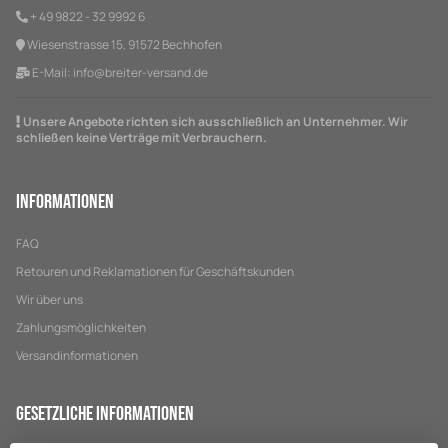
+ 49 9822 - 32 9992 6
Wiesenstrasse 15, 91572 Bechhofen
E-Mail:
info@breiter-versand.de
Unsere Angebote richten sich ausschließlich an Unternehmer. Wir
schließen keine Verträge mit Verbrauchern.
Informationen
FAQ
Retouren und Reklamationen für Geschäftskunden
Wir über uns
Zahlungsmöglichkeiten
Versandinformationen
Gesetzliche Informationen