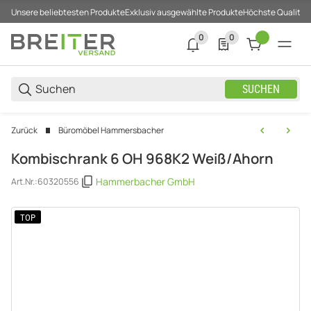
Unsere beliebtesten Produkte
Exklusiv ausgewählte Produkte
Höchste Qualität
0
0
0 neue Notifizierungen
0 Produkte in der List
SUCHEN
Zurück
Büromöbel Hammersbacher
Kombischrank 6 OH 968K2 Weiß/Ahorn
Hammerbacher GmbH
Art.Nr.:
60320556
TOP