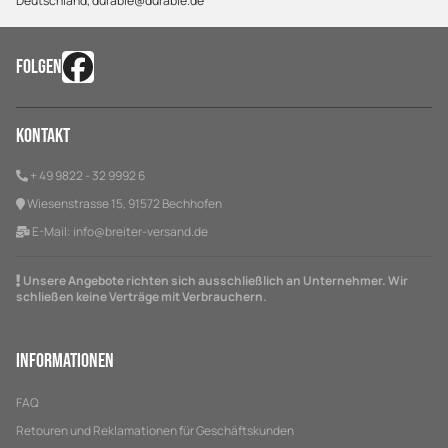
Deutschland, durable@durable.de
FOLGEN
Kontakt
+ 49 9822 - 32 9992 6
Wiesenstrasse 15, 91572 Bechhofen
E-Mail:
info@breiter-versand.de
Unsere Angebote richten sich ausschließlich an Unternehmer. Wir
schließen keine Verträge mit Verbrauchern.
Informationen
FAQ
Retouren und Reklamationen für Geschäftskunden