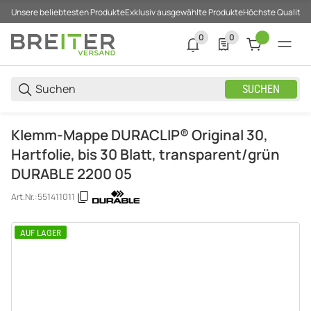
Unsere beliebtesten Produkte
Exklusiv ausgewählte Produkte
Höchste Qualität
0
0
0 neue Notifizierungen
0 Produkte in der List
SUCHEN
Klemm-Mappe DURACLIP® Original 30,
Hartfolie, bis 30 Blatt, transparent/grün
DURABLE 2200 05
Art.Nr.:
551411011
AUF LAGER