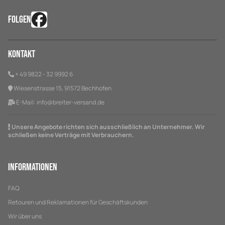
FOLGEN
Kontakt
+ 49 9822 - 32 9992 6
Wiesenstrasse 15, 91572 Bechhofen
E-Mail:
info@breiter-versand.de
Unsere Angebote richten sich ausschließlich an Unternehmer. Wir
schließen keine Verträge mit Verbrauchern.
Informationen
FAQ
Retouren und Reklamationen für Geschäftskunden
Wir über uns