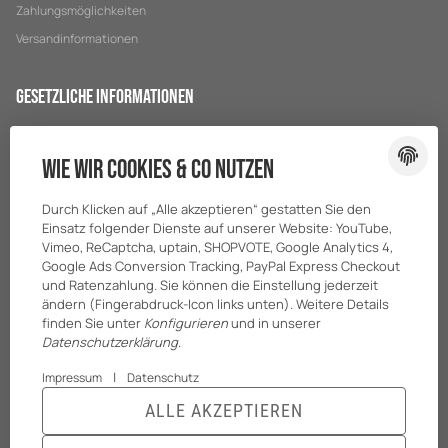
Zahlungsmöglichkeiten
Versandinformationen
Gesetzliche Informationen
Datenschutz
Wie wir Cookies & Co nutzen
AGB
Sitemap
Durch Klicken auf „Alle akzeptieren“ gestatten Sie den
Impressum
Einsatz folgender Dienste auf unserer Website: YouTube,
Vimeo, ReCaptcha, uptain, SHOPVOTE, Google Analytics 4,
Batteriegesetzhinweise
Google Ads Conversion Tracking, PayPal Express Checkout
und Ratenzahlung. Sie können die Einstellung jederzeit
ändern (Fingerabdruck-Icon links unten). Weitere Details
finden Sie unter
Konfigurieren
und in unserer
Datenschutzerklärung
.
|
Impressum
Datenschutz
ALLE AKZEPTIEREN
© BreiterONE GmbH
* Alle Preise zzgl. gesetzlicher USt., zzgl.
Versand