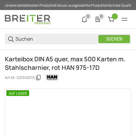
Unsere beliebtesten Produkte
Exklusiv ausgewählte Produkte
Höchste Qualität
0
0
0 neue Notifizierungen
0 Produkte in der List
SUCHEN
Karteibox DIN A5 quer, max 500 Karten m.
Stahlscharnier, rot HAN 975-17D
Art.Nr.:
120345015
AUF LAGER