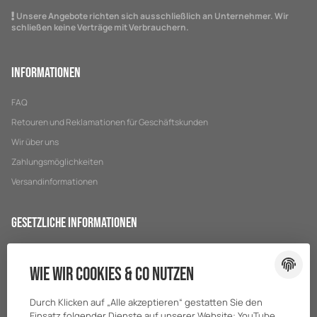
Unsere Angebote richten sich ausschließlich an Unternehmer. Wir
schließen keine Verträge mit Verbrauchern.
Informationen
FAQ
Retouren und Reklamationen für Geschäftskunden
Wir über uns
Zahlungsmöglichkeiten
Versandinformationen
Gesetzliche Informationen
Datenschutz
Wie wir Cookies & Co nutzen
AGB
Sitemap
Durch Klicken auf „Alle akzeptieren“ gestatten Sie den
Impressum
Einsatz folgender Dienste auf unserer Website: YouTube,