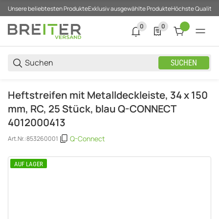
Unsere beliebtesten Produkte
Exklusiv ausgewählte Produkte
Höchste Qualität
0
0
0 neue Notifizierungen
0 Produkte in der List
SUCHEN
Heftstreifen mit Metalldeckleiste, 34 x 150
mm, RC, 25 Stück, blau Q-CONNECT
4012000413
Q-Connect
Art.Nr.:
853260001
AUF LAGER