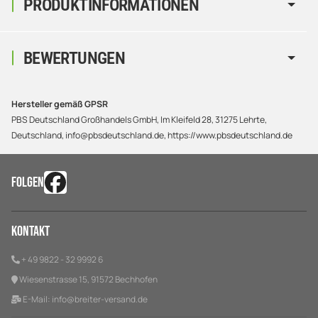
PRODUKTINFORMATIONEN
BEWERTUNGEN
Hersteller gemäß GPSR
PBS Deutschland Großhandels GmbH, Im Kleifeld 28, 31275 Lehrte,
Deutschland, info@pbsdeutschland.de, https://www.pbsdeutschland.de
FOLGEN
Kontakt
+ 49 9822 - 32 9992 6
Wiesenstrasse 15, 91572 Bechhofen
E-Mail:
info@breiter-versand.de