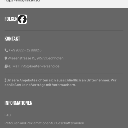
https://info@falken.eu
FOLGEN
Kontakt
+ 49 9822 - 32 9992 6
Wiesenstrasse 15, 91572 Bechhofen
E-Mail:
info@breiter-versand.de
Unsere Angebote richten sich ausschließlich an Unternehmer. Wir
schließen keine Verträge mit Verbrauchern.
Informationen
FAQ
Retouren und Reklamationen für Geschäftskunden