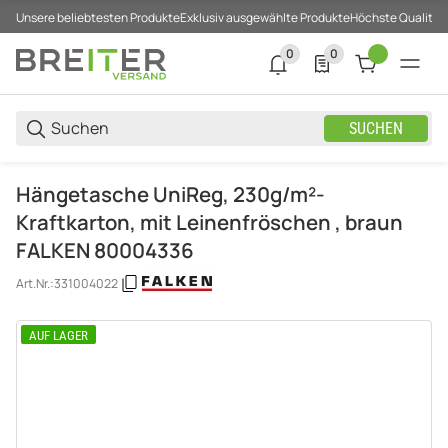
Unsere beliebtesten Produkte
Exklusiv ausgewählte Produkte
Höchste Qualität
0
0
0 neue Notifizierungen
0 Produkte in der List
SUCHEN
Hängetasche UniReg, 230g/m²-
Kraftkarton, mit Leinenfröschen , braun
FALKEN 80004336
Art.Nr.:
331004022
AUF LAGER