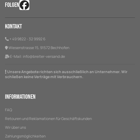
FOLGEN
Kontakt
+ 49 9822 - 32 9992 6
Wiesenstrasse 15, 91572 Bechhofen
E-Mail:
info@breiter-versand.de
Unsere Angebote richten sich ausschließlich an Unternehmer. Wir
schließen keine Verträge mit Verbrauchern.
Informationen
FAQ
Retouren und Reklamationen für Geschäftskunden
Wir über uns
Zahlungsmöglichkeiten