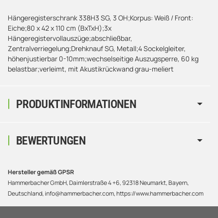
Hängeregisterschrank 338H3 SG, 3 OH;Korpus: Weiß / Front:
Eiche;80 x 42 x 110 cm (BxTxH);3x
Hängeregistervollauszüge;abschließbar,
Zentralverriegelung;Drehknauf SG, Metall;4 Sockelgleiter,
höhenjustierbar 0-10mm;wechselseitige Auszugsperre, 60 kg
belastbar;verleimt, mit Akustikrückwand grau-meliert
PRODUKTINFORMATIONEN
BEWERTUNGEN
Hersteller gemäß GPSR
Hammerbacher GmbH, Daimlerstraße 4 +6, 92318 Neumarkt, Bayern,
Deutschland, info@hammerbacher.com, https://www.hammerbacher.com