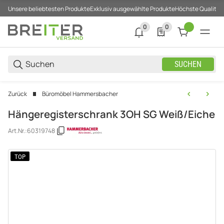
Unsere beliebtesten Produkte
Exklusiv ausgewählte Produkte
Höchste Qualität
0
0
0 neue Notifizierungen
0 Produkte in der List
SUCHEN
Zurück
Büromöbel Hammersbacher
Hängeregisterschrank 3OH SG Weiß/Eiche
Art.Nr.:
60319748
TOP