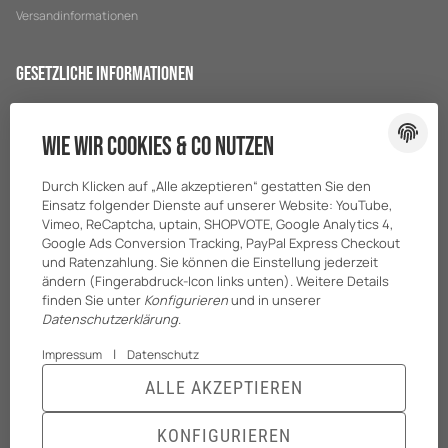
Versandinformationen
Gesetzliche Informationen
Datenschutz
Wie wir Cookies & Co nutzen
AGB
Sitemap
Durch Klicken auf „Alle akzeptieren“ gestatten Sie den
Impressum
Einsatz folgender Dienste auf unserer Website: YouTube,
Vimeo, ReCaptcha, uptain, SHOPVOTE, Google Analytics 4,
Batteriegesetzhinweise
Google Ads Conversion Tracking, PayPal Express Checkout
und Ratenzahlung. Sie können die Einstellung jederzeit
ändern (Fingerabdruck-Icon links unten). Weitere Details
finden Sie unter
Konfigurieren
und in unserer
Datenschutzerklärung
.
|
Impressum
Datenschutz
ALLE AKZEPTIEREN
© BreiterONE GmbH
* Alle Preise zzgl. gesetzlicher USt., zzgl.
Versand
KONFIGURIEREN