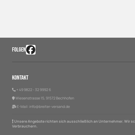
FOLGEN
Kontakt
+ 49 9822 - 32 9992 6
Wiesenstrasse 15, 91572 Bechhofen
E-Mail:
info@breiter-versand.de
Unsere Angebote richten sich ausschließlich an Unternehmer. Wir sch
Verbrauchern.