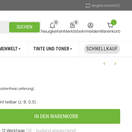
Vergleichsliste
(0)
0
0
0 neue Notifizierungen
0 Produkte in der Liste
SUCHEN
Neuigkeiten
Merkliste
Anmelden
Warenkorb
MENWELT
TINTE UND TONER
UNSER MARKEN
SCHNELLKAUF
ostenfreie Lieferung)
l teilbar (z. B. 0,5).
IN DEN WARENKORB
 - 12 Werktage
(DE - Ausland abweichend)