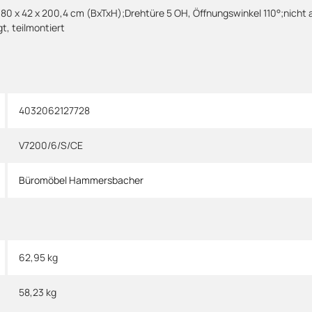
80 x 42 x 200,4 cm (BxTxH);Drehtüre 5 OH, Öffnungswinkel 110°;nicht 
, teilmontiert
4032062127728
V7200/6/S/CE
Büromöbel Hammersbacher
62,95 kg
58,23
kg