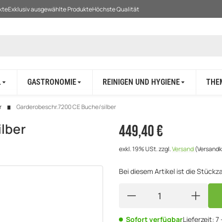
kte
Exklusiv ausgewählte Produkte
Höchste Qualität
L
GASTRONOMIE
REINIGEN UND HYGIENE
THE
r
Garderobeschr.7200 CE Buche/silber
lber
449,40 €
exkl. 19% USt.
zzgl.
Versand
(Versandk
Bei diesem Artikel ist die Stückzah
Sofort verfügbar
Lieferzeit:
7