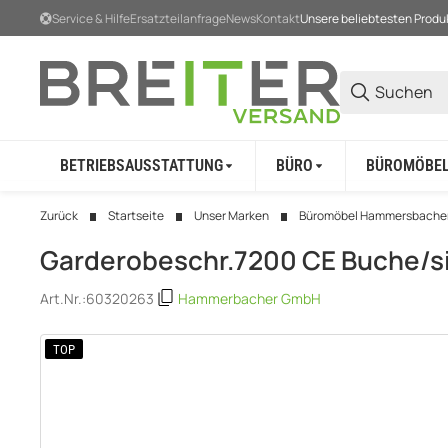
Service & Hilfe
Ersatzteilanfrage
News
Kontakt
Unsere beliebtesten Produ
BETRIEBSAUSSTATTUNG
BÜRO
BÜROMÖBE
Zurück
Startseite
Unser Marken
Büromöbel Hammersbache
Garderobeschr.7200 CE Buche/si
Art.Nr.:
60320263
Hammerbacher GmbH
TOP