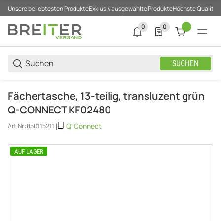
Unsere beliebtesten Produkte
Exklusiv ausgewählte Produkte
Höchste Qualität
0
0
0 neue Notifizierungen
0 Produkte in der List
SUCHEN
Fächertasche, 13-teilig, transluzent grün
Q-CONNECT KF02480
Q-Connect
Art.Nr.:
850115211
AUF LAGER